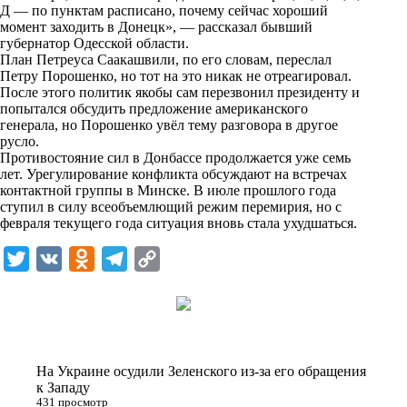
i
Д — по пунктам расписано, почему сейчас хороший
момент заходить в Донецк», — рассказал бывший
k
губернатор Одесской области.
План Петреуса Саакашвили, по его словам, переслал
i
Петру Порошенко, но тот на это никак не отреагировал.
После этого политик якобы сам перезвонил президенту и
попытался обсудить предложение американского
генерала, но Порошенко увёл тему разговора в другое
русло.
Противостояние сил в Донбассе продолжается уже семь
лет. Урегулирование конфликта обсуждают на встречах
контактной группы в Минске. В июле прошлого года
ступил в силу всеобъемлющий режим перемирия, но с
февраля текущего года ситуация вновь стала ухудшаться.
T
V
O
T
C
w
K
d
e
o
i
n
l
p
t
o
e
y
t
k
g
L
На Украине осудили Зеленского из-за его обращения
e
l
r
i
к Западу
431 просмотр