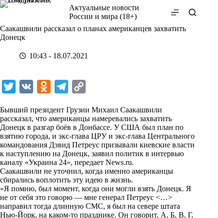
Перейти
Актуальные новости
к
России и мира (18+)
сути
Саакашвили рассказал о планах американцев захватить
Донецк
10:43 - 18.07.2021
T
V
O
T
C
w
K
d
e
o
Бывший президент Грузии Михаил Саакашвили
i
n
l
p
рассказал, что американцы намеревались захватить
Донецк в разгар боёв в Донбассе. У США был план по
t
o
e
y
взятию города, и экс-глава ЦРУ и экс-глава Центрального
t
k
g
L
командования Дэвид Петреус призывали киевские власти
к наступлению на Донецк, заявил политик в интервью
e
l
r
i
каналу «Украина 24», передает
News.ru
.
r
a
a
n
Саакашвили
не уточнил
, когда именно американцы
сбирались воплотить эту идею в жизнь.
s
m
k
«Я помню, был момент, когда они могли взять Донецк. Я
s
не от себя это говорю — мне генерал Петреус <…>
направил тогда длинную СМС, я был на севере штата
n
Нью-Йорк, на каком-то празднике. Он говорит, А, Б, В, Г,