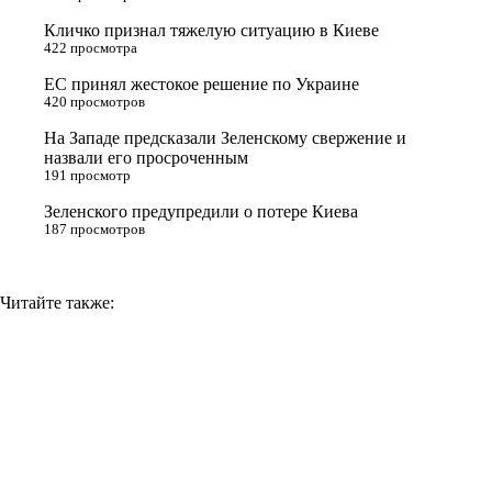
r
a
a
n
Кличко признал тяжелую ситуацию в Киеве
s
m
k
422 просмотра
s
ЕС принял жестокое решение по Украине
n
420 просмотров
i
На Западе предсказали Зеленскому свержение и
назвали его просроченным
k
191 просмотр
i
Зеленского предупредили о потере Киева
187 просмотров
Читайте также: