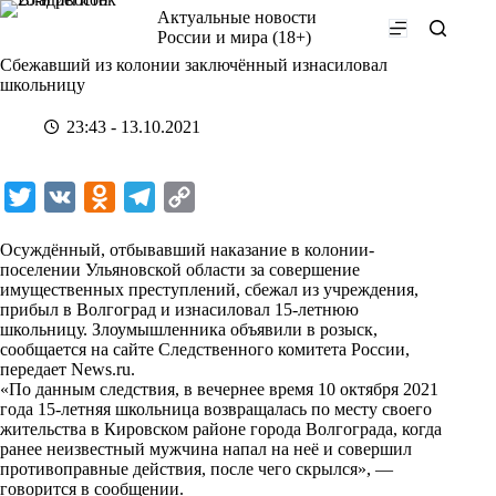
Перейти
Актуальные новости
к
России и мира (18+)
сути
Сбежавший из колонии заключённый изнасиловал
школьницу
23:43 - 13.10.2021
T
V
O
T
C
w
K
d
e
o
Осуждённый, отбывавший наказание в колонии-
i
n
l
p
поселении Ульяновской области за совершение
имущественных преступлений, сбежал из учреждения,
t
o
e
y
прибыл в Волгоград и изнасиловал 15-летнюю
t
k
g
L
школьницу. Злоумышленника объявили в розыск,
сообщается на сайте Следственного комитета России,
e
l
r
i
передает
News.ru
.
r
a
a
n
«По данным следствия, в вечернее время 10 октября 2021
года 15-летняя школьница возвращалась по месту своего
s
m
k
жительства в Кировском районе города Волгограда, когда
s
ранее неизвестный мужчина напал на неё и совершил
противоправные действия, после чего скрылся», —
n
говорится в сообщении.