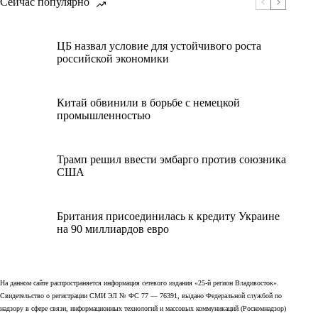
Сейчас популярно
ЦБ назвал условие для устойчивого роста
российской экономики
Китай обвинили в борьбе с немецкой
промышленностью
Трамп решил ввести эмбарго против союзника
США
Британия присоединилась к кредиту Украине
на 90 миллиардов евро
На данном сайте распространяется информация сетевого издания «25-й регион Владивосток».
Свидетельство о регистрации СМИ ЭЛ № ФС 77 — 76391, выдано Федеральной службой по
надзору в сфере связи, информационных технологий и массовых коммуникаций (Роскомнадзор)