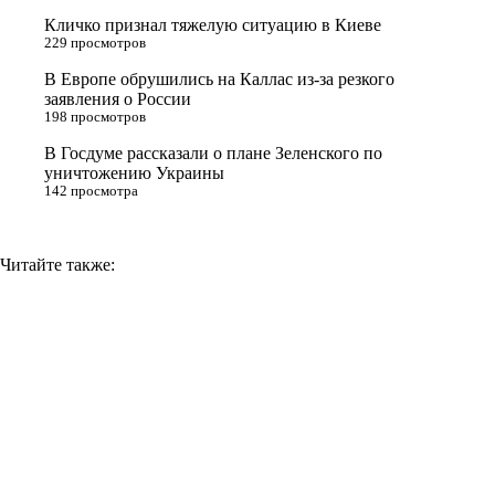
s
Кличко признал тяжелую ситуацию в Киеве
n
229 просмотров
i
В Европе обрушились на Каллас из-за резкого
заявления о России
k
198 просмотров
i
В Госдуме рассказали о плане Зеленского по
уничтожению Украины
142 просмотра
Читайте также: