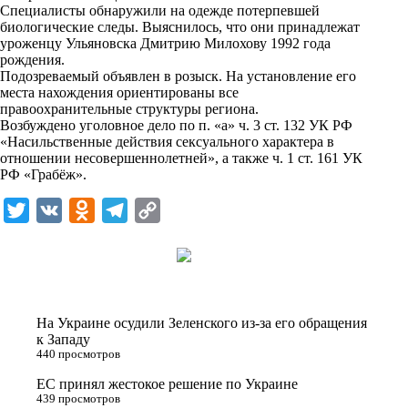
i
Специалисты обнаружили на одежде потерпевшей
биологические следы. Выяснилось, что они принадлежат
k
уроженцу Ульяновска Дмитрию Милохову 1992 года
рождения.
i
Подозреваемый объявлен в розыск. На установление его
места нахождения ориентированы все
правоохранительные структуры региона.
Возбуждено уголовное дело по п. «а» ч. 3 ст. 132 УК РФ
«Насильственные действия сексуального характера в
отношении несовершеннолетней», а также ч. 1 ст. 161 УК
РФ «Грабёж».
T
V
O
T
C
w
K
d
e
o
i
n
l
p
t
o
e
y
t
k
g
L
На Украине осудили Зеленского из-за его обращения
e
l
r
i
к Западу
440 просмотров
r
a
a
n
ЕС принял жестокое решение по Украине
s
m
k
439 просмотров