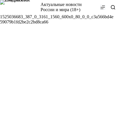
Перейти
Актуальные новости
к
России и мира (18+)
сути
1525036683_387_0_3161_1560_600x0_80_0_0_c3a566bd4e
59079b1fd2be2c2bd8ca66