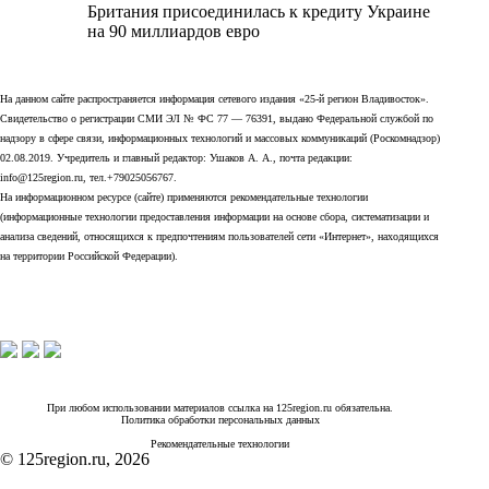
Британия присоединилась к кредиту Украине
на 90 миллиардов евро
На данном сайте распространяется информация сетевого издания «25-й регион Владивосток».
Свидетельство о регистрации СМИ ЭЛ № ФС 77 — 76391, выдано Федеральной службой по
надзору в сфере связи, информационных технологий и массовых коммуникаций (Роскомнадзор)
02.08.2019. Учредитель и главный редактор: Ушаков А. А., почта редакции:
info@125region.ru, тел.+79025056767.
На информационном ресурсе (сайте) применяются рекомендательные технологии
(информационные технологии предоставления информации на основе сбора, систематизации и
анализа сведений, относящихся к предпочтениям пользователей сети «Интернет», находящихся
на территории Российской Федерации).
При любом использовании материалов ссылка на 125region.ru обязательна.
Политика обработки персональных данных
Рекомендательные технологии
© 125region.ru, 2026