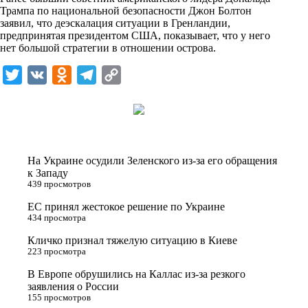
i
Трампа по национальной безопасности Джон Болтон
заявил, что деэскалация ситуации в Гренландии,
k
предпринятая президентом США, показывает, что у него
нет большой стратегии в отношении острова.
i
T
V
O
T
C
w
K
d
e
o
i
n
l
p
t
o
e
y
t
k
g
L
На Украине осудили Зеленского из-за его обращения
e
l
r
i
к Западу
439 просмотров
r
a
a
n
ЕС принял жестокое решение по Украине
s
m
k
434 просмотра
s
Кличко признал тяжелую ситуацию в Киеве
n
223 просмотра
i
В Европе обрушились на Каллас из-за резкого
заявления о России
k
155 просмотров
i