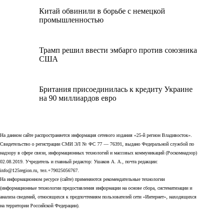
Китай обвинили в борьбе с немецкой
промышленностью
Трамп решил ввести эмбарго против союзника
США
Британия присоединилась к кредиту Украине
на 90 миллиардов евро
На данном сайте распространяется информация сетевого издания «25-й регион Владивосток».
Свидетельство о регистрации СМИ ЭЛ № ФС 77 — 76391, выдано Федеральной службой по
надзору в сфере связи, информационных технологий и массовых коммуникаций (Роскомнадзор)
02.08.2019. Учредитель и главный редактор: Ушаков А. А., почта редакции:
info@125region.ru, тел.+79025056767.
На информационном ресурсе (сайте) применяются рекомендательные технологии
(информационные технологии предоставления информации на основе сбора, систематизации и
анализа сведений, относящихся к предпочтениям пользователей сети «Интернет», находящихся
на территории Российской Федерации).