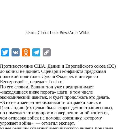
Фото: Global Look Press/Artur Widak
T
V
O
T
C
w
K
d
e
o
Противостояние США, Дании и Европейского союза (ЕС)
i
n
l
p
до войны не дойдет. Сценарий конфликта предсказал
польский политолог Лукаш Фыдерек в интервью
t
o
e
y
Rzeczpospolita, передает
Lenta.ru
.
t
k
g
L
По его словам, Вашингтон уже предпринимает
«находящиеся ниже порога» шаги, в том числе
e
l
r
i
экономический шантаж, и будет продолжать это делать.
r
a
a
n
«Это не отменяет необходимости отправки войск в
Гренландию (их целью была скорее демонстрация силы),
s
m
k
но помещает этот вопрос в совершенно иной контекст,
s
чем отправка войск на помощь союзнику, которому
угрожает война», — отметил эксперт.
n
Ранее бывший советник американского лидера Дональда