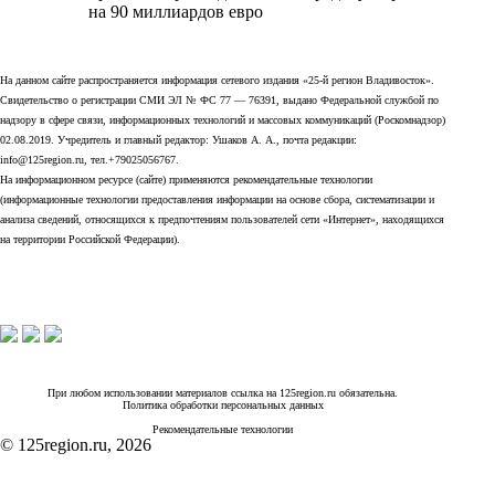
на 90 миллиардов евро
На данном сайте распространяется информация сетевого издания «25-й регион Владивосток».
Свидетельство о регистрации СМИ ЭЛ № ФС 77 — 76391, выдано Федеральной службой по
надзору в сфере связи, информационных технологий и массовых коммуникаций (Роскомнадзор)
02.08.2019. Учредитель и главный редактор: Ушаков А. А., почта редакции:
info@125region.ru, тел.+79025056767.
На информационном ресурсе (сайте) применяются рекомендательные технологии
(информационные технологии предоставления информации на основе сбора, систематизации и
анализа сведений, относящихся к предпочтениям пользователей сети «Интернет», находящихся
на территории Российской Федерации).
При любом использовании материалов ссылка на 125region.ru обязательна.
Политика обработки персональных данных
Рекомендательные технологии
© 125region.ru, 2026