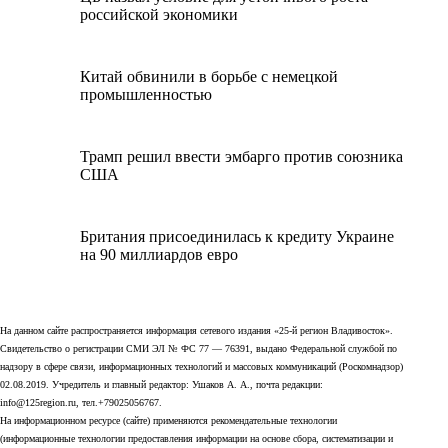
российской экономики
Китай обвинили в борьбе с немецкой
промышленностью
Трамп решил ввести эмбарго против союзника
США
Британия присоединилась к кредиту Украине
на 90 миллиардов евро
На данном сайте распространяется информация сетевого издания «25-й регион Владивосток».
Свидетельство о регистрации СМИ ЭЛ № ФС 77 — 76391, выдано Федеральной службой по
надзору в сфере связи, информационных технологий и массовых коммуникаций (Роскомнадзор)
02.08.2019. Учредитель и главный редактор: Ушаков А. А., почта редакции:
info@125region.ru, тел.+79025056767.
На информационном ресурсе (сайте) применяются рекомендательные технологии
(информационные технологии предоставления информации на основе сбора, систематизации и