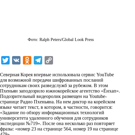
Фото: Ralph Peters/Global Look Press
T
V
O
T
C
w
K
d
e
o
Северная Корея впервые использовала сервис YouTube
i
n
l
p
для возможной передачи шифрованных посланий
сотрудникам своих разведслужб за рубежом. В этом
t
o
e
y
Пхеньян заподозрило южнокорейское агентство «Ёнхап».
t
k
g
L
Подозрительный видеоролик размещен на Youtube-
странице Радио Пхеньяна. На нем диктор на корейском
e
l
r
i
языке читает текст, в котором, в частности, говорится:
r
a
a
n
«Задание по обзору информационных технологий
университета удаленного обучения для сотрудников
s
m
k
экспедиции №719». После она несколько раз повторяет
s
фразы: «номер 23 на странице 564, номер 19 на странице
479».