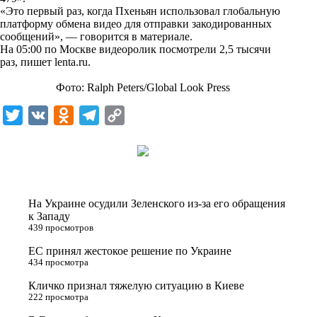
n
«Это первый раз, когда Пхеньян использовал глобальную
i
платформу обмена видео для отправки закодированных
сообщений», — говорится в материале.
k
На 05:00 по Москве видеоролик посмотрели 2,5 тысячи
раз, пишет
lenta.ru
i
.
Фото: Ralph Peters/Global Look Press
T
V
O
T
C
w
K
d
e
o
i
n
l
p
t
o
e
y
t
k
g
L
На Украине осудили Зеленского из-за его обращения
e
l
r
i
к Западу
439 просмотров
r
a
a
n
ЕС принял жестокое решение по Украине
s
m
k
434 просмотра
s
Кличко признал тяжелую ситуацию в Киеве
n
222 просмотра
i