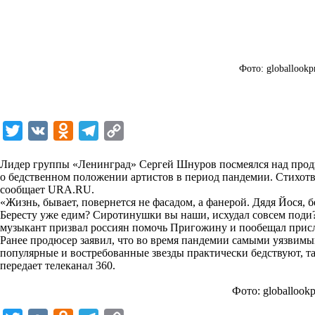
Фото: globallookp
T
V
O
T
C
w
K
d
e
o
Лидер группы «Ленинград» Сергей Шнуров посмеялся над про
i
n
l
p
о бедственном положении артистов в период пандемии. Стихотво
сообщает
t
URA.RU
o
.
e
y
«Жизнь, бывает, повернется не фасадом, а фанерой. Дядя Йося, 
t
k
g
L
Бересту уже едим? Сиротинушки вы наши, исхудал совсем поди
музыкант призвал россиян помочь Пригожину и пообещал присл
e
l
r
i
Ранее продюсер заявил, что во время пандемии самыми уязвимы
r
a
a
n
популярные и востребованные звезды практически бедствуют, та
передает
телеканал 360
.
s
m
k
s
Фото: globallook
n