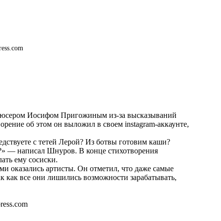
ress.com
дюсером Иосифом Пригожиным из-за высказываний
рение об этом он выложил в своем instagram-аккаунте,
бедствуете с тетей Лерой? Из ботвы готовим каши?
?» — написал Шнуров. В конце стихотворения
ать ему сосиски.
ми оказались артисты. Он отметил, что даже самые
к как все они лишились возможности зарабатывать,
press.com