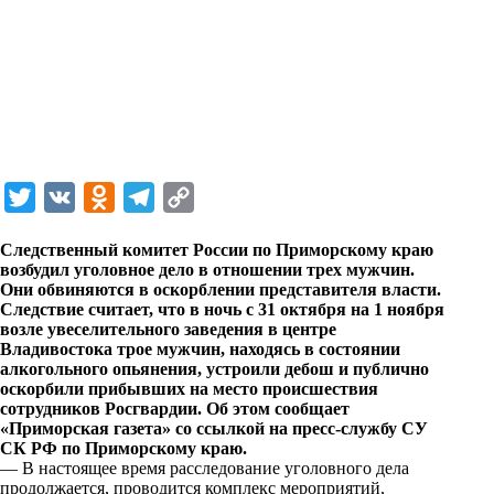
T
V
O
T
C
w
K
d
e
o
Следственный комитет России по Приморскому краю
i
n
l
p
возбудил уголовное дело в отношении трех мужчин.
Они обвиняются в оскорблении представителя власти.
t
o
e
y
Следствие считает, что в ночь с 31 октября на 1 ноября
t
k
g
L
возле увеселительного заведения в центре
Владивостока трое мужчин, находясь в состоянии
e
l
r
i
алкогольного опьянения, устроили дебош и публично
r
a
a
n
оскорбили прибывших на место происшествия
сотрудников Росгвардии. Об этом сообщает
s
m
k
«Приморская газета» со ссылкой на пресс-службу СУ
s
СК РФ по Приморскому краю.
— В настоящее время расследование уголовного дела
n
продолжается, проводится комплекс мероприятий,