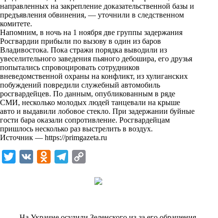
i
направленных на закрепление доказательственной базы и
предъявления обвинения, — уточнили в следственном
k
комитете.
Напомним, в ночь на 1 ноября две группы задержания
i
Росгвардии прибыли по вызову в один из баров
Владивостока. Пока стражи порядка выводили из
увеселительного заведения пьяного дебошира, его друзья
попытались спровоцировать сотрудников
вневедомственной охраны на конфликт, из хулиганских
побуждений повредили служебный автомобиль
росгвардейцев. По данным, опубликованным в ряде
СМИ, несколько молодых людей танцевали на крыше
авто и выдавили лобовое стекло. При задержании буйные
гости бара оказали сопротивление. Росгвардейцам
пришлось несколько раз выстрелить в воздух.
Источник —
https://primgazeta.ru
T
V
O
T
C
w
K
d
e
o
i
n
l
p
t
o
e
y
t
k
g
L
На Украине осудили Зеленского из-за его обращения