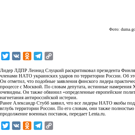
Фото: duma.go
T
V
O
T
C
w
K
d
e
o
Лидер ЛДПР Леонид Слуцкий раскритиковал президента Финлян
i
n
l
p
членами НАТО украинских ударов по территории России. Об эт
Он отметил, что подобные заявления финского лидера практичес
t
o
e
y
процессе с Москвой. По словам депутата, истинные намерения
t
k
g
L
очевидны. Он также обвинил «определенные европейские полит
нагнетания антироссийской истерии.
e
l
r
i
Ранее Александр Стубб заявил, что все лидеры НАТО якобы п
r
a
a
n
вглубь территории России. По его словам, они также полностью
продолжение военных поставок, передает
Lenta.ru
.
s
m
k
s
T
V
O
T
C
n
w
K
d
e
o