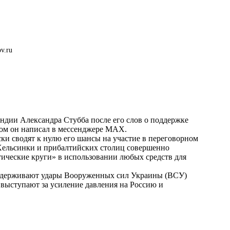
v.ru
дии Александра Стубба после его слов о поддержке
ом он написал в мессенджере MAX.
ки сводят к нулю его шансы на участие в переговорном
 Хельсинки и прибалтийских столиц совершенно
ические круги» в использовании любых средств для
оддерживают удары Вооруженных сил Украины (ВСУ)
 выступают за усиление давления на Россию и