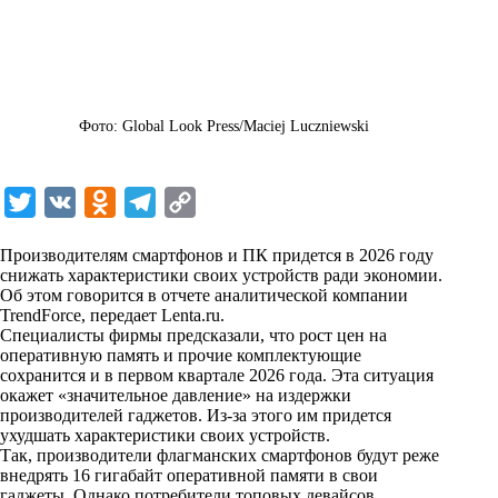
Фото: Global Look Press/Maciej Luczniewski
T
V
O
T
C
w
K
d
e
o
Производителям смартфонов и ПК придется в 2026 году
i
n
l
p
снижать характеристики своих устройств ради экономии.
Об этом говорится в отчете аналитической компании
t
o
e
y
TrendForce, передает
Lenta.ru
.
t
k
g
L
Специалисты фирмы предсказали, что рост цен на
оперативную память и прочие комплектующие
e
l
r
i
сохранится и в первом квартале 2026 года. Эта ситуация
r
a
a
n
окажет «значительное давление» на издержки
производителей гаджетов. Из-за этого им придется
s
m
k
ухудшать характеристики своих устройств.
s
Так, производители флагманских смартфонов будут реже
внедрять 16 гигабайт оперативной памяти в свои
n
гаджеты. Однако потребители топовых девайсов