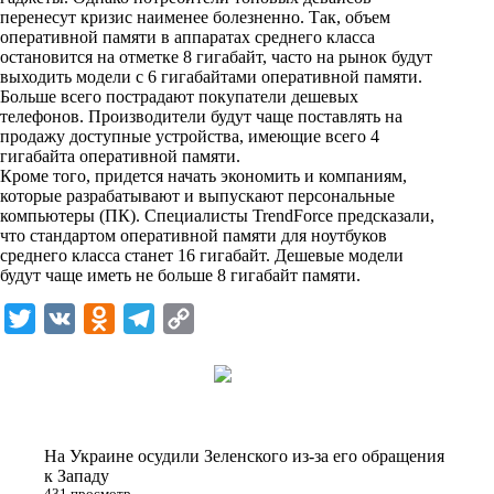
i
перенесут кризис наименее болезненно. Так, объем
оперативной памяти в аппаратах среднего класса
k
остановится на отметке 8 гигабайт, часто на рынок будут
выходить модели с 6 гигабайтами оперативной памяти.
i
Больше всего пострадают покупатели дешевых
телефонов. Производители будут чаще поставлять на
продажу доступные устройства, имеющие всего 4
гигабайта оперативной памяти.
Кроме того, придется начать экономить и компаниям,
которые разрабатывают и выпускают персональные
компьютеры (ПК). Специалисты TrendForce предсказали,
что стандартом оперативной памяти для ноутбуков
среднего класса станет 16 гигабайт. Дешевые модели
будут чаще иметь не больше 8 гигабайт памяти.
T
V
O
T
C
w
K
d
e
o
i
n
l
p
t
o
e
y
t
k
g
L
На Украине осудили Зеленского из-за его обращения
e
l
r
i
к Западу
431 просмотр