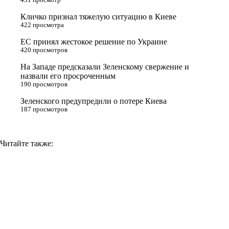
r
a
a
n
Кличко признал тяжелую ситуацию в Киеве
s
m
k
422 просмотра
s
ЕС принял жестокое решение по Украине
n
420 просмотров
i
На Западе предсказали Зеленскому свержение и
назвали его просроченным
k
190 просмотров
i
Зеленского предупредили о потере Киева
187 просмотров
Читайте также: