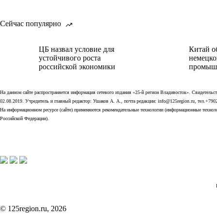
Сейчас популярно
ЦБ назвал условие для
Китай о
устойчивого роста
немецко
российской экономики
промыш
На данном сайте распространяется информация сетевого издания «25-й регион Владивосток». Свидетел
02.08.2019. Учредитель и главный редактор: Ушаков А. А., почта редакции: info@125region.ru, тел.+790
На информационном ресурсе (сайте) применяются рекомендательные технологии (информационные технолог
Российской Федерации).
© 125region.ru, 2026