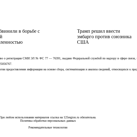
бвинили в борьбе с
Трамп решил ввести
й
эмбарго против союзника
ленностью
США
ьство о регистрации СМИ ЭЛ № ФС 77 — 76391, выдано Федеральной службой по надзору в сфере связи,
25056767.
ии предоставления информации на основе сбора, систематизации и анализа сведений, относящихся к пре
При любом использовании материалов ссылка на 125region.ru обязательна.
Политика обработки персональных данных
Рекомендательные технологии