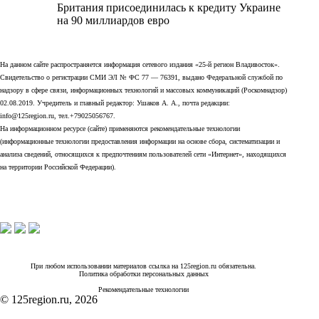
Британия присоединилась к кредиту Украине
на 90 миллиардов евро
На данном сайте распространяется информация сетевого издания «25-й регион Владивосток».
Свидетельство о регистрации СМИ ЭЛ № ФС 77 — 76391, выдано Федеральной службой по
надзору в сфере связи, информационных технологий и массовых коммуникаций (Роскомнадзор)
02.08.2019. Учредитель и главный редактор: Ушаков А. А., почта редакции:
info@125region.ru, тел.+79025056767.
На информационном ресурсе (сайте) применяются рекомендательные технологии
(информационные технологии предоставления информации на основе сбора, систематизации и
анализа сведений, относящихся к предпочтениям пользователей сети «Интернет», находящихся
на территории Российской Федерации).
При любом использовании материалов ссылка на 125region.ru обязательна.
Политика обработки персональных данных
Рекомендательные технологии
© 125region.ru, 2026