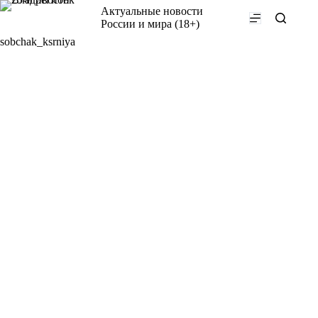
Перейти
Актуальные новости
к
России и мира (18+)
сути
sobchak_ksrniya