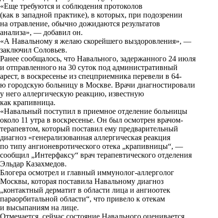
«Еще требуются и соблюдения протоколов
k
(как в западной практике), в которых, при подозрении
на отравление, обычно дожидаются результатов
i
анализа», — добавил он.
«А Навальному я желаю скорейшего выздоровления», —
заключил Соловьев.
Ранее сообщалось, что Навального, задержанного 24 июля
и отправленного на 30 суток под административный
арест, в воскресенье из спецприемника перевели в 64-
ю городскую больницу в Москве. Врачи диагностировали
у него аллергическую реакцию, известную
как крапивница.
«Навальный поступил в приемное отделение больницы
около 11 утра в воскресенье. Он был осмотрен врачом-
терапевтом, который поставил ему предварительный
диагноз «генерализованная аллергическая реакция
по типу ангионевротического отека „крапивницы“, —
сообщил „Интерфаксу“ врач терапевтического отделения
Эльдар Казахмедов.
Блогера осмотрел и главный иммунолог-аллерголог
Москвы, которая поставила Навальному диагноз
„контактный дерматит в области лица и ангиоотек
параорбитальной области“, что привело к отекам
и высыпаниям на лице.
Отмечается, сейчас состояние Навального оценивается