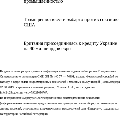
промышленностью
Трамп решил ввести эмбарго против союзника
США
Британия присоединилась к кредиту Украине
на 90 миллиардов евро
На данном сайте распространяется информация сетевого издания «25-й регион Владивосток».
Свидетельство о регистрации СМИ ЭЛ № ФС 77 — 76391, выдано Федеральной службой по
надзору в сфере связи, информационных технологий и массовых коммуникаций (Роскомнадзор)
02.08.2019. Учредитель и главный редактор: Ушаков А. А., почта редакции:
info@125region.ru, тел.+79025056767.
На информационном ресурсе (сайте) применяются рекомендательные технологии
(информационные технологии предоставления информации на основе сбора, систематизации и
анализа сведений, относящихся к предпочтениям пользователей сети «Интернет», находящихся
на территории Российской Федерации).