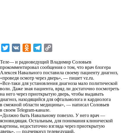
T
V
O
T
C
w
K
d
e
o
Теле— и радиоведущий Владимир Соловьев
i
n
l
p
прокомментировал сообщения о том, что врач блогера
Алексея Навального поставила своему пациенту диагноз,
t
o
e
y
«проведя осмотр через дверь», — пишет
vz.ru
.
t
k
g
L
«Все-таки для установления диагноза мало политической
воли. Даже зная пациента, вряд ли достаточно посмотреть
e
l
r
i
на него через приоткрытую дверь, чтобы выдавать
r
a
a
n
диагноз, находящийся для офтальмолога и кардиолога
в смежной области медицины», — написал Соловьев
s
m
k
в своем Telegram-канале.
s
«Должно быть Навальному повезло. У него врач —
ясновидящая. Остальным, для понимания клинической
n
картины, недостаточно взгляда через приоткрытую
i
дверь», — подчеркнул телеведущий.