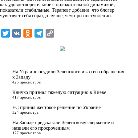
как удовлетворительное с положительной динамикой,
показатели стабильные. Терапевт добавил, что блогер
чувствует себя гораздо лучше, чем при поступлении.
T
V
O
T
C
w
K
d
e
o
i
n
l
p
t
o
e
y
t
k
g
L
На Украине осудили Зеленского из-за его обращения
e
l
r
i
к Западу
425 просмотров
r
a
a
n
Кличко признал тяжелую ситуацию в Киеве
s
m
k
417 просмотров
s
ЕС принял жестокое решение по Украине
n
324 просмотра
i
На Западе предсказали Зеленскому свержение и
назвали его просроченным
k
177 просмотров
i