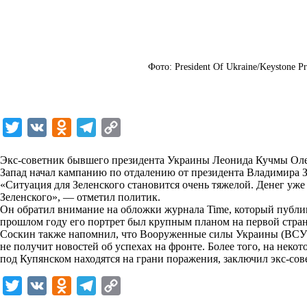
Фото: President Of Ukraine/Keystone Pr
T
V
O
T
C
w
K
d
e
o
Экс-советник бывшего президента Украины Леонида Кучмы Олег
i
n
l
p
Запад начал кампанию по отдалению от президента Владимира З
«Ситуация для Зеленского становится очень тяжелой. Денег уже 
t
o
e
y
Зеленского», — отметил политик.
t
k
g
L
Он обратил внимание на обложки журнала Time, который публи
прошлом году его портрет был крупным планом на первой страни
e
l
r
i
Соскин также напомнил, что Вооруженные силы Украины (ВСУ)
r
a
a
n
не получит новостей об успехах на фронте. Более того, на неко
под Купянском находятся на грани поражения, заключил экс-сов
s
m
k
s
T
V
O
T
C
n
w
K
d
e
o