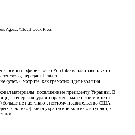
ess Agency/Global Look Press
 Соскин в эфире своего YouTube-канала заявил, что
еленского, передает
Lenta.ru
.
не будет. Смотрите, как грамотно идет изоляция
ковал материалы, посвященные президенту Украины. В
це, а теперь фигура изображена маленькой и в тени.
 больше не наступают, поэтому правительство США
торых участках фронта украинские войска отступают, а
етник.