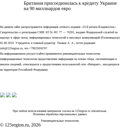
Британия присоединилась к кредиту Украине
на 90 миллиардов евро
На данном сайте распространяется информация сетевого издания «25-й регион Владивосток».
Свидетельство о регистрации СМИ ЭЛ № ФС 77 — 76391, выдано Федеральной службой по
надзору в сфере связи, информационных технологий и массовых коммуникаций (Роскомнадзор)
02.08.2019. Учредитель и главный редактор: Ушаков А. А., почта редакции:
info@125region.ru, тел.+79025056767.
На информационном ресурсе (сайте) применяются рекомендательные технологии
(информационные технологии предоставления информации на основе сбора, систематизации и
анализа сведений, относящихся к предпочтениям пользователей сети «Интернет», находящихся
на территории Российской Федерации).
При любом использовании материалов ссылка на 125region.ru обязательна.
Политика обработки персональных данных
Рекомендательные технологии
© 125region.ru, 2026