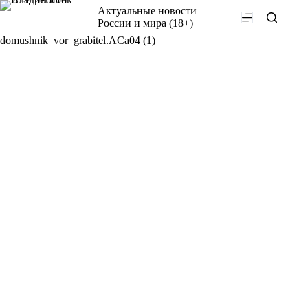
Перейти
Актуальные новости
к
России и мира (18+)
сути
domushnik_vor_grabitel.ACa04 (1)