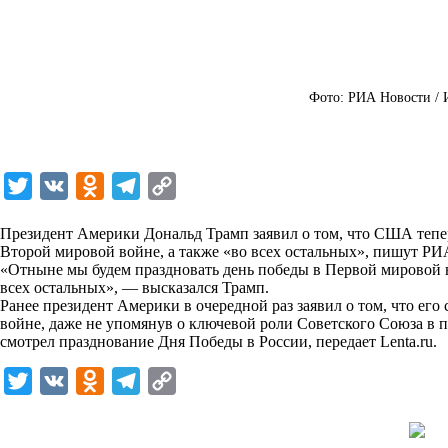
Фото: РИА Новости / 
T
V
O
T
C
w
K
d
e
o
Президент Америки Дональд Трамп заявил о том, что США тепе
i
n
l
p
Второй мировой войне, а также «во всех остальных», пишут
РИ
«Отныне мы будем праздновать день победы в Первой мировой в
t
o
e
y
всех остальных», — высказался Трамп.
t
k
g
L
Ранее президент Америки в очередной раз заявил о том, что ег
войне, даже не упомянув о ключевой роли Советского Союза в п
e
l
r
i
смотрел празднование Дня Победы в России, передает
Lenta.ru
.
r
a
a
n
T
V
O
T
C
s
m
k
w
K
d
e
o
s
i
n
l
p
n