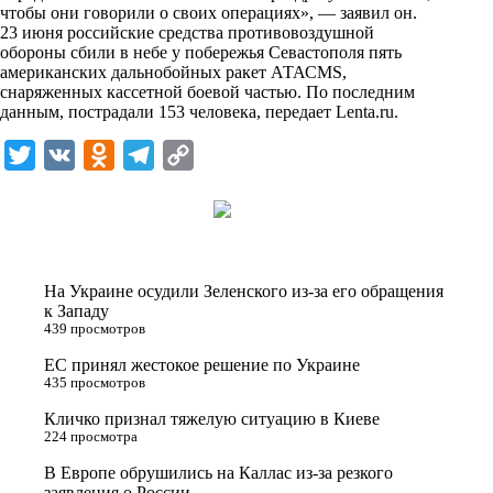
i
чтобы они говорили о своих операциях», — заявил он.
23 июня российские средства противовоздушной
k
обороны сбили в небе у побережья Севастополя пять
американских дальнобойных ракет АТАСМS,
i
снаряженных кассетной боевой частью. По последним
данным, пострадали 153 человека, передает
Lenta.ru
.
T
V
O
T
C
w
K
d
e
o
i
n
l
p
t
o
e
y
t
k
g
L
На Украине осудили Зеленского из-за его обращения
e
l
r
i
к Западу
439 просмотров
r
a
a
n
ЕС принял жестокое решение по Украине
s
m
k
435 просмотров
s
Кличко признал тяжелую ситуацию в Киеве
n
224 просмотра
i
В Европе обрушились на Каллас из-за резкого
заявления о России