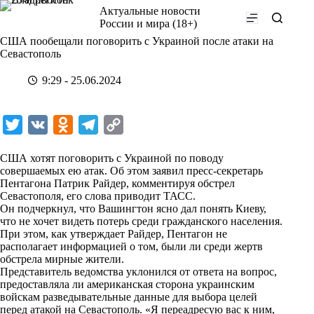
Перейти
Актуальные новости
к
России и мира (18+)
сути
США пообещали поговорить с Украиной после атаки на
Севастополь
9:29 - 25.06.2024
T
V
O
T
C
w
K
d
e
o
США хотят поговорить с Украиной по поводу
i
n
l
p
совершаемых ею атак. Об этом заявил пресс-секретарь
Пентагона Патрик Райдер, комментируя обстрел
t
o
e
y
Севастополя, его слова приводит
ТАСС
.
t
k
g
L
Он подчеркнул, что Вашингтон ясно дал понять Киеву,
что не хочет видеть потерь среди гражданского населения.
e
l
r
i
При этом, как утверждает Райдер, Пентагон не
r
a
a
n
располагает информацией о том, были ли среди жертв
обстрела мирные жители.
s
m
k
Представитель ведомства уклонился от ответа на вопрос,
s
предоставляла ли американская сторона украинским
войскам разведывательные данные для выбора целей
n
перед атакой на Севастополь. «Я переадресую вас к ним,