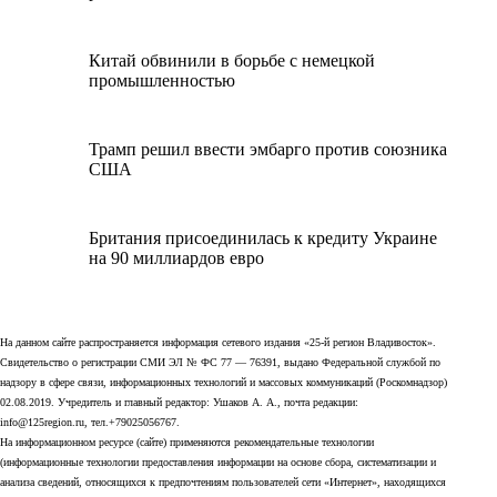
Китай обвинили в борьбе с немецкой
промышленностью
Трамп решил ввести эмбарго против союзника
США
Британия присоединилась к кредиту Украине
на 90 миллиардов евро
На данном сайте распространяется информация сетевого издания «25-й регион Владивосток».
Свидетельство о регистрации СМИ ЭЛ № ФС 77 — 76391, выдано Федеральной службой по
надзору в сфере связи, информационных технологий и массовых коммуникаций (Роскомнадзор)
02.08.2019. Учредитель и главный редактор: Ушаков А. А., почта редакции:
info@125region.ru, тел.+79025056767.
На информационном ресурсе (сайте) применяются рекомендательные технологии
(информационные технологии предоставления информации на основе сбора, систематизации и
анализа сведений, относящихся к предпочтениям пользователей сети «Интернет», находящихся