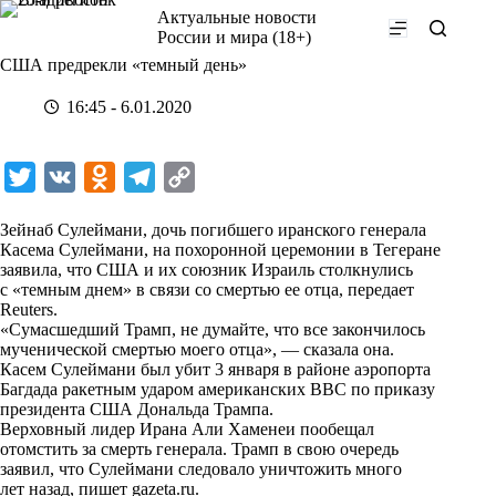
Перейти
Актуальные новости
к
России и мира (18+)
сути
США предрекли «темный день»
16:45 - 6.01.2020
T
V
O
T
C
w
K
d
e
o
Зейнаб Сулеймани, дочь погибшего иранского генерала
i
n
l
p
Касема Сулеймани, на похоронной церемонии в Тегеране
заявила, что США и их союзник Израиль столкнулись
t
o
e
y
с «темным днем» в связи со смертью ее отца, передает
t
k
g
L
Reuters.
«Сумасшедший Трамп, не думайте, что все закончилось
e
l
r
i
мученической смертью моего отца», — сказала она.
r
a
a
n
Касем Сулеймани был убит 3 января в районе аэропорта
Багдада ракетным ударом американских ВВС по приказу
s
m
k
президента США Дональда Трампа.
s
Верховный лидер Ирана Али Хаменеи пообещал
отомстить за смерть генерала. Трамп в свою очередь
n
заявил, что Сулеймани следовало уничтожить много
i
лет назад, пишет
gazeta.ru
.