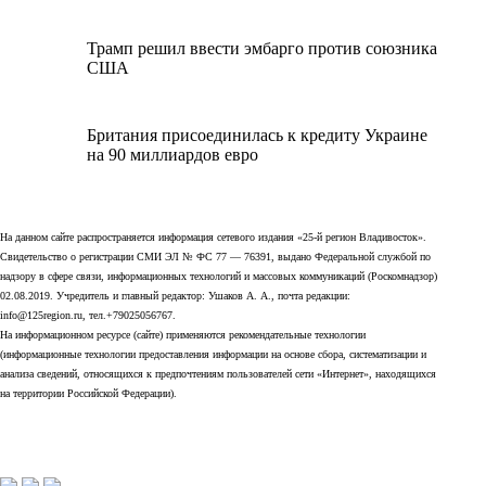
Трамп решил ввести эмбарго против союзника
США
Британия присоединилась к кредиту Украине
на 90 миллиардов евро
На данном сайте распространяется информация сетевого издания «25-й регион Владивосток».
Свидетельство о регистрации СМИ ЭЛ № ФС 77 — 76391, выдано Федеральной службой по
надзору в сфере связи, информационных технологий и массовых коммуникаций (Роскомнадзор)
02.08.2019. Учредитель и главный редактор: Ушаков А. А., почта редакции:
info@125region.ru, тел.+79025056767.
На информационном ресурсе (сайте) применяются рекомендательные технологии
(информационные технологии предоставления информации на основе сбора, систематизации и
анализа сведений, относящихся к предпочтениям пользователей сети «Интернет», находящихся
на территории Российской Федерации).