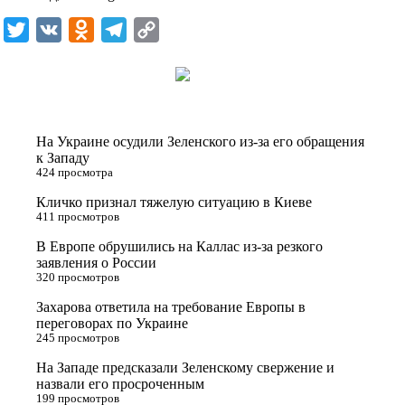
k
T
V
O
T
C
i
w
K
d
e
o
i
n
l
p
t
o
e
y
t
k
g
L
На Украине осудили Зеленского из-за его обращения
e
l
r
i
к Западу
424 просмотра
r
a
a
n
Кличко признал тяжелую ситуацию в Киеве
s
m
k
411 просмотров
s
В Европе обрушились на Каллас из-за резкого
n
заявления о России
320 просмотров
i
Захарова ответила на требование Европы в
k
переговорах по Украине
i
245 просмотров
На Западе предсказали Зеленскому свержение и
назвали его просроченным
199 просмотров