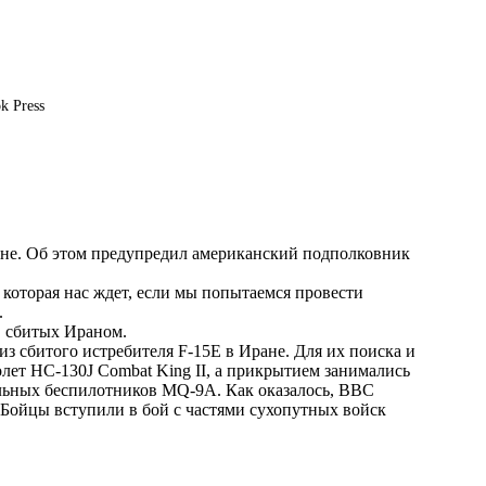
k Press
ане. Об этом предупредил американский подполковник
, которая нас ждет, если мы попытаемся провести
.
, сбитых Ираном.
 сбитого истребителя F-15E в Иране. Для их поиска и
ет HC-130J Combat King II, а прикрытием занимались
ельных беспилотников MQ-9A. Как оказалось, ВВС
Бойцы вступили в бой с частями сухопутных войск