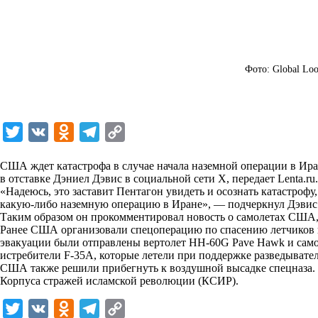
Фото: Global Loo
T
V
O
T
C
w
K
d
e
o
США ждет катастрофа в случае начала наземной операции в Ир
i
n
l
p
в отставке Дэниел Дэвис в социальной сети X, передает
Lenta.ru
.
«Надеюсь, это заставит Пентагон увидеть и осознать катастрофу
t
o
e
y
какую-либо наземную операцию в Иране», — подчеркнул Дэвис
t
k
g
L
Таким образом он прокомментировал новость о самолетах США
Ранее США организовали спецоперацию по спасению летчиков из
e
l
r
i
эвакуации были отправлены вертолет HH-60G Pave Hawk и самол
r
a
a
n
истребители F-35A, которые летели при поддержке разведыват
США также решили прибегнуть к воздушной высадке спецназа. 
s
m
k
Корпуса стражей исламской революции (КСИР).
s
T
V
O
T
C
n