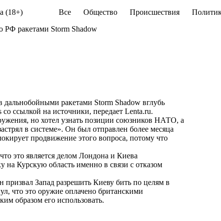
а (18+)
Все
Общество
Происшествия
Политик
о РФ ракетами Storm Shadow
в дальнобойными ракетами Storm Shadow вглубь
 со ссылкой на источники, передает
Lenta.ru
.
ружения, но хотел узнать позиции союзников НАТО, а
астрял в системе». Он был отправлен более месяца
локирует продвижение этого вопроса, потому что
что это является делом Лондона и Киева
у на Курскую область именно в связи с отказом
призвал Запад разрешить Киеву бить по целям в
ул, что это оружие оплачено британскими
ким образом его использовать.