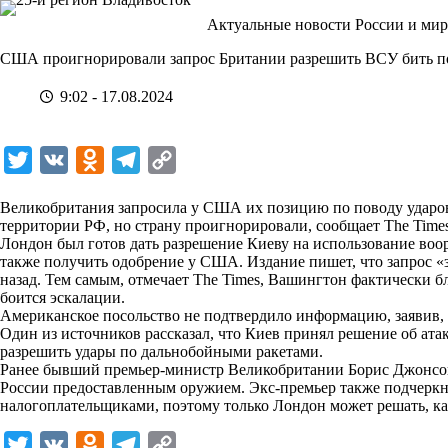
Перейти
Актуальные новости России и мир
к
сути
США проигнорировали запрос Британии разрешить ВСУ бить п
9:02 - 17.08.2024
T
V
O
T
C
w
K
d
e
o
Великобритания запросила у США их позицию по поводу ударо
i
n
l
p
территории РФ, но страну проигнорировали, сообщает The Times
Лондон был готов дать разрешение Киеву на использование воо
t
o
e
y
также получить одобрение у США. Издание пишет, что запрос «з
t
k
g
L
назад. Тем самым, отмечает The Times, Вашингтон фактически б
боится эскалации.
e
l
r
i
Американское посольство не подтвердило информацию, заявив, 
r
a
a
n
Один из источников рассказал, что Киев принял решение об атак
разрешить удары по дальнобойными ракетами.
s
m
k
Ранее бывший премьер-министр Великобритании Борис Джонсон 
s
России предоставленным оружием. Экс-премьер также подчеркн
налогоплательщиками, поэтому только Лондон может решать, ка
n
i
T
V
O
T
C