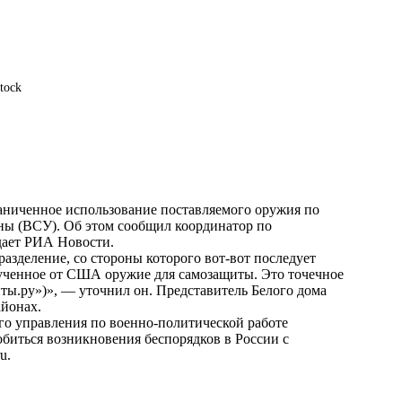
tock
ниченное использование поставляемого оружия по
ны (ВСУ). Об этом сообщил координатор по
дает
РИА Новости
.
разделение, со стороны которого вот-вот последует
олученное от США оружие для самозащиты. Это точечное
ы.ру»)», — уточнил он. Представитель Белого дома
айонах.
го управления по военно-политической работе
биться возникновения беспорядков в России с
ru
.