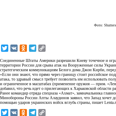
Фото: Shutters
T
V
O
T
C
w
K
d
e
o
Соединенные Штаты Америки разрешили Киеву точечное и огра
i
n
l
p
территории России для срыва атак на Вооруженные силы Украи
стратегическим коммуникациям Белого дома Джон Кирби, пере
t
o
e
y
«Если они знают, что прямо через границу стоит российское под
t
k
g
L
атака, то здравый смысл требует позволить им использовать п
и ограниченное в масштабах (применение оружия — прим. «Лент
e
l
r
i
добавил, что речь идет о прилегающих к Харьковской области р
r
a
a
n
Ранее командир отряда спецназа «Ахмат», замначальника главно
Минобороны России Апты Алаудинов заявил, что Запад хочет до
s
m
k
помощью ударов украинских войск вглубь страны, пишет
Lenta.
s
T
V
O
T
C
n