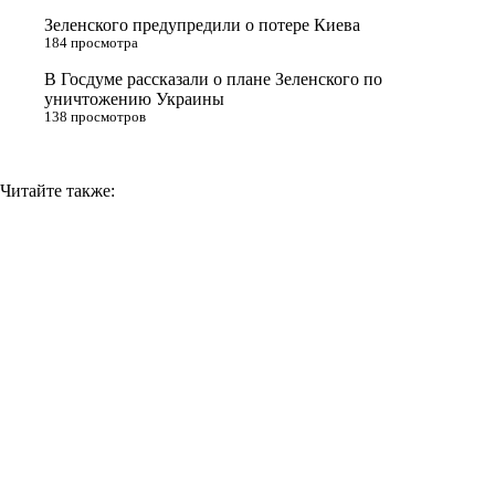
i
Зеленского предупредили о потере Киева
184 просмотра
k
i
В Госдуме рассказали о плане Зеленского по
уничтожению Украины
138 просмотров
Читайте также: