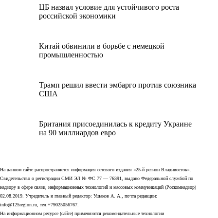
ЦБ назвал условие для устойчивого роста
российской экономики
Китай обвинили в борьбе с немецкой
промышленностью
Трамп решил ввести эмбарго против союзника
США
Британия присоединилась к кредиту Украине
на 90 миллиардов евро
На данном сайте распространяется информация сетевого издания «25-й регион Владивосток».
Свидетельство о регистрации СМИ ЭЛ № ФС 77 — 76391, выдано Федеральной службой по
надзору в сфере связи, информационных технологий и массовых коммуникаций (Роскомнадзор)
02.08.2019. Учредитель и главный редактор: Ушаков А. А., почта редакции:
info@125region.ru, тел.+79025056767.
На информационном ресурсе (сайте) применяются рекомендательные технологии