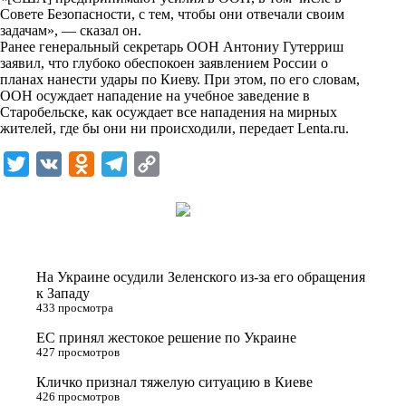
i
Совете Безопасности, с тем, чтобы они отвечали своим
задачам», — сказал он.
k
Ранее генеральный секретарь ООН Антониу Гутерриш
заявил, что глубоко обеспокоен заявлением России о
i
планах нанести удары по Киеву. При этом, по его словам,
ООН осуждает нападение на учебное заведение в
Старобельске, как осуждает все нападения на мирных
жителей, где бы они ни происходили, передает
Lenta.ru
.
T
V
O
T
C
w
K
d
e
o
i
n
l
p
t
o
e
y
t
k
g
L
На Украине осудили Зеленского из-за его обращения
e
l
r
i
к Западу
433 просмотра
r
a
a
n
ЕС принял жестокое решение по Украине
s
m
k
427 просмотров
s
Кличко признал тяжелую ситуацию в Киеве
n
426 просмотров