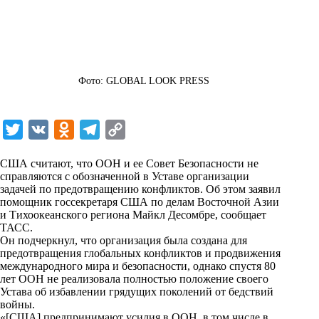
Фото: GLOBAL LOOK PRESS
T
V
O
T
C
w
K
d
e
o
США считают, что ООН и ее Совет Безопасности не
i
n
l
p
справляются с обозначенной в Уставе организации
задачей по предотвращению конфликтов. Об этом заявил
t
o
e
y
помощник госсекретаря США по делам Восточной Азии
t
k
g
L
и Тихоокеанского региона Майкл Десомбре, сообщает
ТАСС
.
e
l
r
i
Он подчеркнул, что организация была создана для
r
a
a
n
предотвращения глобальных конфликтов и продвижения
международного мира и безопасности, однако спустя 80
s
m
k
лет ООН не реализовала полностью положение своего
s
Устава об избавлении грядущих поколений от бедствий
войны.
n
«[США] предпринимают усилия в ООН, в том числе в