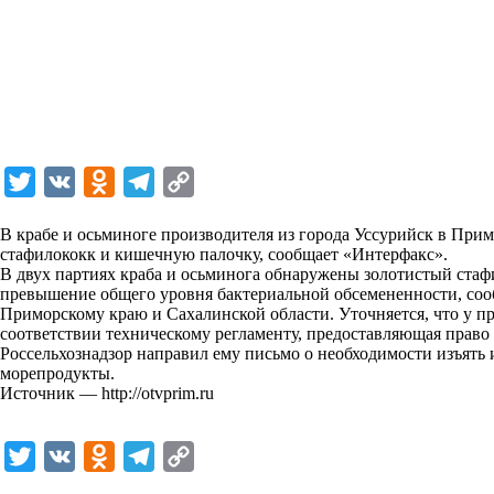
T
V
O
T
C
w
K
d
e
o
В крабе и осьминоге производителя из города Уссурийск в При
i
n
l
p
стафилококк и кишечную палочку, сообщает
«Интерфакс».
В двух партиях краба и осьминога обнаружены золотистый ста
t
o
e
y
превышение общего уровня бактериальной обсемененности, сооб
t
k
g
L
Приморскому краю и Сахалинской области. Уточняется, что у пр
соответствии техническому регламенту, предоставляющая право
e
l
r
i
Россельхознадзор направил ему письмо о необходимости изъять 
r
a
a
n
морепродукты.
Источник —
http://otvprim.ru
s
m
k
s
T
V
O
T
C
n
w
K
d
e
o
i