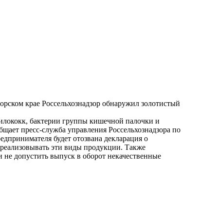
морском крае Россельхознадзор обнаружил золотистый
филококк, бактерии группы кишечной палочки и
щает пресс-служба управления Россельхознадзора по
едпринимателя будет отозвана декларация о
 реализовывать эти виды продукции. Также
и не допустить выпуск в оборот некачественные