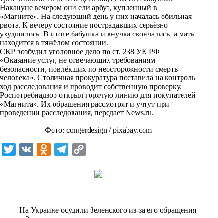
n
Накануне вечером они ели арбуз, купленный в
i
«Магните». На следующий день у них началась обильная
рвота. К вечеру состояние пострадавших серьёзно
k
ухудшилось. В итоге бабушка и внучка скончались, а мать
находится в тяжёлом состоянии.
i
СКР возбудил уголовное дело по ст. 238 УК РФ
«Оказание услуг, не отвечающих требованиям
безопасности, повлёкших по неосторожности смерть
человека». Столичная прокуратура поставила на контроль
ход расследования и проводит собственную проверку.
Роспотребнадзор открыл горячую линию для покупателей
«Магнита». Их обращения рассмотрят и учтут при
проведении расследования, передает
News.ru
.
Фото: congerdesign / pixabay.com
T
V
O
T
C
w
K
d
e
o
i
n
l
p
t
o
e
y
t
k
g
L
На Украине осудили Зеленского из-за его обращения
e
l
r
i