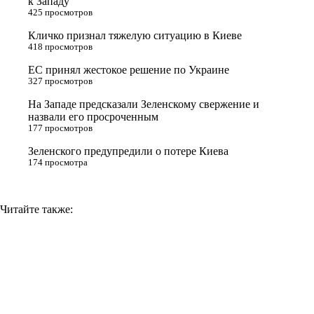
к Западу
425 просмотров
r
a
a
n
Кличко признал тяжелую ситуацию в Киеве
s
m
k
418 просмотров
s
ЕС принял жестокое решение по Украине
n
327 просмотров
i
На Западе предсказали Зеленскому свержение и
назвали его просроченным
k
177 просмотров
i
Зеленского предупредили о потере Киева
174 просмотра
Читайте также: