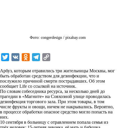
Фото: congerdesign / pixabay.com
T
V
O
T
C
w
K
d
e
o
Арбуз, которым отравились три жительницы Москвы, мог
i
n
l
p
быть обработан средством для дезинфекции, что и
послужило причиной смерти пострадавших. Об этом
t
o
e
y
сообщает
Life
со ссылкой на источник.
t
k
g
L
По словам собеседника ресурса, за несколько дней до
трагедии в «Магните» на Совхозной улице проводилась
e
l
r
i
дезинфекция торгового зала. При этом товары, в том
r
a
a
n
числе фрукты и овощи, ничем не накрывались. Вероятно,
в процессе обработки опасное средство могло попасть на
s
m
k
них.
s
10 сентября в больницу с отравлением попала семья из
трёх человек: 15-летняя девочка, её мать и бабушка.