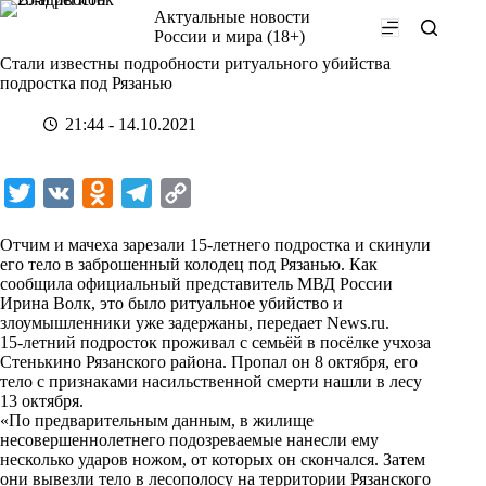
Перейти
Актуальные новости
к
России и мира (18+)
сути
Стали известны подробности ритуального убийства
подростка под Рязанью
21:44 - 14.10.2021
T
V
O
T
C
w
K
d
e
o
Отчим и мачеха зарезали 15-летнего подростка и скинули
i
n
l
p
его тело в заброшенный колодец под Рязанью. Как
сообщила официальный представитель МВД России
t
o
e
y
Ирина Волк, это было ритуальное убийство и
t
k
g
L
злоумышленники уже задержаны, передает
News.ru
.
15-летний подросток проживал с семьёй в посёлке учхоза
e
l
r
i
Стенькино Рязанского района. Пропал он 8 октября, его
r
a
a
n
тело с признаками насильственной смерти нашли в лесу
13 октября.
s
m
k
«По предварительным данным, в жилище
s
несовершеннолетнего подозреваемые нанесли ему
несколько ударов ножом, от которых он скончался. Затем
n
они вывезли тело в лесополосу на территории Рязанского