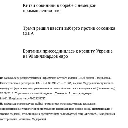
Китай обвинили в борьбе с немецкой
промышленностью
Трамп решил ввести эмбарго против союзника
США
Британия присоединилась к кредиту Украине
на 90 миллиардов евро
На данном сайте распространяется информация сетевого издания «25-й регион Владивосток».
Свидетельство о регистрации СМИ ЭЛ № ФС 77 — 76391, выдано Федеральной службой по
надзору в сфере связи, информационных технологий и массовых коммуникаций (Роскомнадзор)
02.08.2019. Учредитель и главный редактор: Ушаков А. А., почта редакции:
info@125region.ru, тел.+79025056767.
На информационном ресурсе (сайте) применяются рекомендательные технологии
(информационные технологии предоставления информации на основе сбора, систематизации и
анализа сведений, относящихся к предпочтениям пользователей сети «Интернет», находящихся
на территории Российской Федерации).