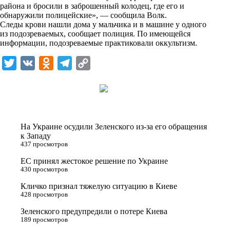
i
района и бросили в заброшенный колодец, где его и
обнаружили полицейские», —
сообщила
Волк.
k
Следы крови нашли дома у мальчика и в машине у одного
из подозреваемых, сообщает полиция. По имеющейся
i
информации, подозреваемые практиковали оккультизм.
T
V
O
T
C
w
K
d
e
o
i
n
l
p
t
o
e
y
t
k
g
L
На Украине осудили Зеленского из-за его обращения
e
l
r
i
к Западу
437 просмотров
r
a
a
n
ЕС принял жестокое решение по Украине
s
m
k
430 просмотров
s
Кличко признал тяжелую ситуацию в Киеве
n
428 просмотров
i
Зеленского предупредили о потере Киева
189 просмотров
k