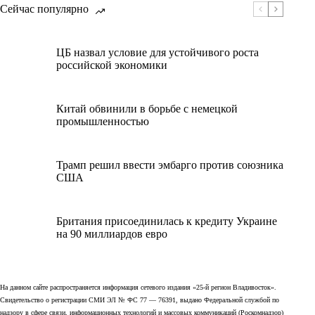
Сейчас популярно
ЦБ назвал условие для устойчивого роста
российской экономики
Китай обвинили в борьбе с немецкой
промышленностью
Трамп решил ввести эмбарго против союзника
США
Британия присоединилась к кредиту Украине
на 90 миллиардов евро
На данном сайте распространяется информация сетевого издания «25-й регион Владивосток».
Свидетельство о регистрации СМИ ЭЛ № ФС 77 — 76391, выдано Федеральной службой по
надзору в сфере связи, информационных технологий и массовых коммуникаций (Роскомнадзор)