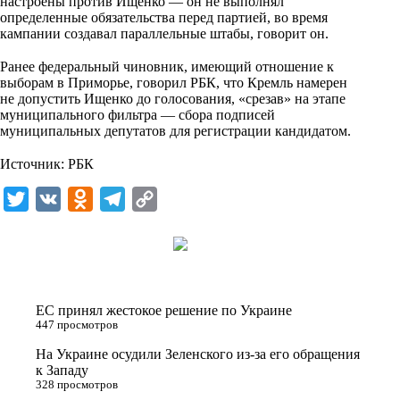
настроены против Ищенко — он не выполнял
определенные обязательства перед партией, во время
кампании создавал параллельные штабы, говорит он.
⠀
Ранее федеральный чиновник, имеющий отношение к
выборам в Приморье, говорил РБК, что Кремль намерен
не допустить Ищенко до голосования, «срезав» на этапе
муниципального фильтра — сбора подписей
муниципальных депутатов для регистрации кандидатом.
⠀
Источник:
РБК
T
V
O
T
C
w
K
d
e
o
i
n
l
p
t
o
e
y
t
k
g
L
ЕС принял жестокое решение по Украине
e
l
r
i
447 просмотров
r
a
a
n
На Украине осудили Зеленского из-за его обращения
к Западу
s
m
k
328 просмотров
s