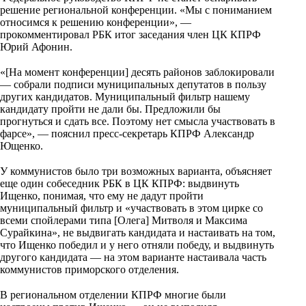
i
решение региональной конференции. «Мы с пониманием
относимся к решению конференции», —
k
прокомментировал РБК итог заседания член ЦК КПРФ
i
Юрий Афонин.
⠀
«[На момент конференции] десять районов заблокировали
— собрали подписи муниципальных депутатов в пользу
других кандидатов. Муниципальный фильтр нашему
кандидату пройти не дали бы. Предложили бы
прогнуться и сдать все. Поэтому нет смысла участвовать в
фарсе», — пояснил пресс-секретарь КПРФ Александр
Ющенко.
⠀
У коммунистов было три возможных варианта, объясняет
еще один собеседник РБК в ЦК КПРФ: выдвинуть
Ищенко, понимая, что ему не дадут пройти
муниципальный фильтр и «участвовать в этом цирке со
всеми спойлерами типа [Олега] Митволя и Максима
Сурайкина», не выдвигать кандидата и настаивать на том,
что Ищенко победил и у него отняли победу, и выдвинуть
другого кандидата — на этом варианте настаивала часть
коммунистов приморского отделения.
⠀
В региональном отделении КПРФ многие были