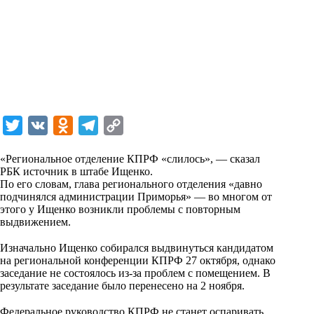
T
V
O
T
C
w
K
d
e
o
«Региональное отделение КПРФ «слилось», — сказал
i
n
l
p
РБК источник в штабе Ищенко.
По его словам, глава регионального отделения «давно
t
o
e
y
подчинялся администрации Приморья» — во многом от
t
k
g
L
этого у Ищенко возникли проблемы с повторным
выдвижением.
e
l
r
i
⠀
r
a
a
n
Изначально Ищенко собирался выдвинуться кандидатом
на региональной конференции КПРФ 27 октября, однако
s
m
k
заседание не состоялось из-за проблем с помещением. В
s
результате заседание было перенесено на 2 ноября.
⠀
n
Федеральное руководство КПРФ не станет оспаривать