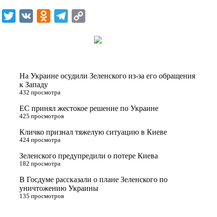
i
T
V
O
T
C
k
w
K
d
e
o
i
i
n
l
p
t
o
e
y
t
k
g
L
На Украине осудили Зеленского из-за его обращения
e
l
r
i
к Западу
432 просмотра
r
a
a
n
ЕС принял жестокое решение по Украине
s
m
k
425 просмотров
s
Кличко признал тяжелую ситуацию в Киеве
n
424 просмотра
i
Зеленского предупредили о потере Киева
182 просмотра
k
i
В Госдуме рассказали о плане Зеленского по
уничтожению Украины
135 просмотров