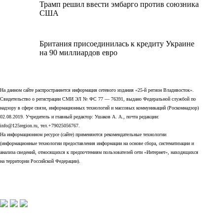
Трамп решил ввести эмбарго против союзника
США
Британия присоединилась к кредиту Украине
на 90 миллиардов евро
На данном сайте распространяется информация сетевого издания «25-й регион Владивосток».
Свидетельство о регистрации СМИ ЭЛ № ФС 77 — 76391, выдано Федеральной службой по
надзору в сфере связи, информационных технологий и массовых коммуникаций (Роскомнадзор)
02.08.2019. Учредитель и главный редактор: Ушаков А. А., почта редакции:
info@125region.ru, тел.+79025056767.
На информационном ресурсе (сайте) применяются рекомендательные технологии
(информационные технологии предоставления информации на основе сбора, систематизации и
анализа сведений, относящихся к предпочтениям пользователей сети «Интернет», находящихся
на территории Российской Федерации).