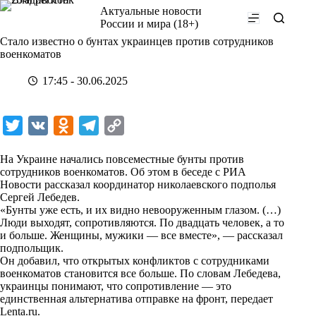
Перейти
Актуальные новости
к
России и мира (18+)
сути
Стало известно о бунтах украинцев против сотрудников
военкоматов
17:45 - 30.06.2025
T
V
O
T
C
w
K
d
e
o
На Украине начались повсеместные бунты против
i
n
l
p
сотрудников военкоматов. Об этом в беседе с
РИА
Новости
t
рассказал координатор николаевского подполья
o
e
y
Сергей Лебедев.
t
k
g
L
«Бунты уже есть, и их видно невооруженным глазом. (…)
Люди выходят, сопротивляются. По двадцать человек, а то
e
l
r
i
и больше. Женщины, мужики — все вместе», — рассказал
r
a
a
n
подпольщик.
Он добавил, что открытых конфликтов с сотрудниками
s
m
k
военкоматов становится все больше. По словам Лебедева,
s
украинцы понимают, что сопротивление — это
единственная альтернатива отправке на фронт, передает
n
Lenta.ru
.