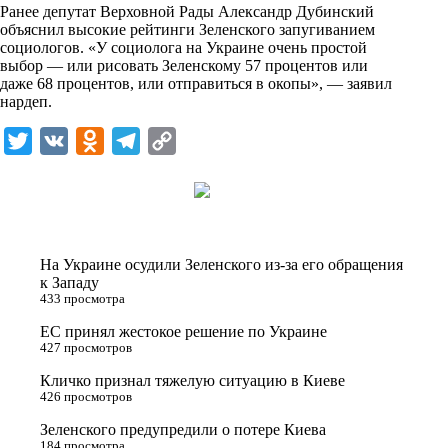
i
Ранее депутат Верховной Рады Александр Дубинский
объяснил высокие рейтинги Зеленского запугиванием
k
социологов. «У социолога на Украине очень простой
выбор — или рисовать Зеленскому 57 процентов или
i
даже 68 процентов, или отправиться в окопы», — заявил
нардеп.
T
V
O
T
C
w
K
d
e
o
i
n
l
p
t
o
e
y
t
k
g
L
На Украине осудили Зеленского из-за его обращения
e
l
r
i
к Западу
433 просмотра
r
a
a
n
ЕС принял жестокое решение по Украине
s
m
k
427 просмотров
s
Кличко признал тяжелую ситуацию в Киеве
n
426 просмотров
i
Зеленского предупредили о потере Киева
184 просмотра