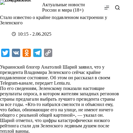
Перейти
Актуальные новости
к
России и мира (18+)
сути
Стало известно о крайне подавленном настроении у
Зеленского
10:15 - 2.06.2025
T
V
O
T
C
w
K
d
e
o
Украинский блогер Анатолий Шарий заявил, что у
i
n
l
p
президента Владимира Зеленского сейчас крайне
подавленное состояние. Об этом он рассказал в своем
t
o
e
y
Telegram-канале, передает
Lenta.ru
.
t
k
g
L
По его сведениям, Зеленскому показали настоящие
результаты опроса, в котором жителям западных регионов
e
l
r
i
страны предлагали выбрать лучшего президента страны
r
a
a
n
за все годы. «Кто-то набрался смелости и объяснил ему,
что бабки, обнимающие его на улице, не имеют ничего
s
m
k
общего с реальной общей картиной», — указал он.
s
Шарий отметил, что цифры катастрофически низкого
рейтинга стали для Зеленского ледяным душем после
n
теплой ванны.