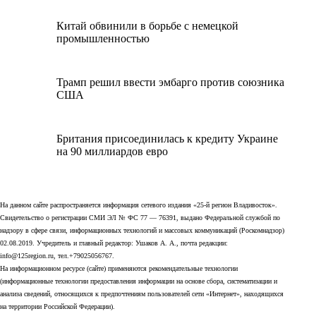
Китай обвинили в борьбе с немецкой
промышленностью
Трамп решил ввести эмбарго против союзника
США
Британия присоединилась к кредиту Украине
на 90 миллиардов евро
На данном сайте распространяется информация сетевого издания «25-й регион Владивосток».
Свидетельство о регистрации СМИ ЭЛ № ФС 77 — 76391, выдано Федеральной службой по
надзору в сфере связи, информационных технологий и массовых коммуникаций (Роскомнадзор)
02.08.2019. Учредитель и главный редактор: Ушаков А. А., почта редакции:
info@125region.ru, тел.+79025056767.
На информационном ресурсе (сайте) применяются рекомендательные технологии
(информационные технологии предоставления информации на основе сбора, систематизации и
анализа сведений, относящихся к предпочтениям пользователей сети «Интернет», находящихся
на территории Российской Федерации).