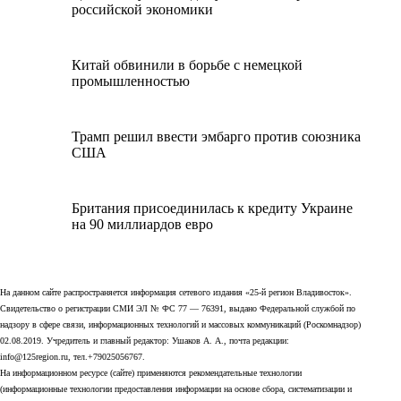
российской экономики
Китай обвинили в борьбе с немецкой
промышленностью
Трамп решил ввести эмбарго против союзника
США
Британия присоединилась к кредиту Украине
на 90 миллиардов евро
На данном сайте распространяется информация сетевого издания «25-й регион Владивосток».
Свидетельство о регистрации СМИ ЭЛ № ФС 77 — 76391, выдано Федеральной службой по
надзору в сфере связи, информационных технологий и массовых коммуникаций (Роскомнадзор)
02.08.2019. Учредитель и главный редактор: Ушаков А. А., почта редакции:
info@125region.ru, тел.+79025056767.
На информационном ресурсе (сайте) применяются рекомендательные технологии
(информационные технологии предоставления информации на основе сбора, систематизации и