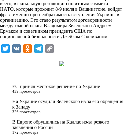
i
всего, в финальную резолюцию по итогам саммита
НАТО, которые проходит 8-9 июля в Вашингтоне, войдет
k
фраза именно про необратимость вступления Украины в
организацию. Это стало результатом договоренности
i
между главой офиса Владимира Зеленского Андреем
Ермаком и советником президента США по
национальной безопасности Джейком Салливаном.
T
V
O
T
C
w
K
d
e
o
i
n
l
p
t
o
e
y
t
k
g
L
ЕС принял жестокое решение по Украине
e
l
r
i
439 просмотров
r
a
a
n
На Украине осудили Зеленского из-за его обращения
к Западу
s
m
k
326 просмотров
s
В Европе обрушились на Каллас из-за резкого
n
заявления о России
172 просмотра
i