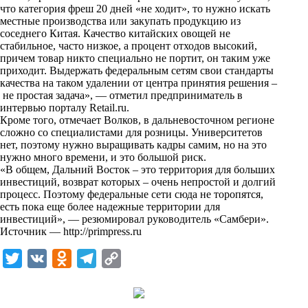
i
что категория фреш 20 дней «не ходит», то нужно искать
местные производства или закупать продукцию из
k
соседнего Китая. Качество китайских овощей не
стабильное, часто низкое, а процент отходов высокий,
i
причем товар никто специально не портит, он таким уже
приходит. Выдержать федеральным сетям свои стандарты
качества на таком удалении от центра принятия решения –
не простая задача», — отметил предприниматель в
интервью порталу Retail.ru.
Кроме того, отмечает Волков, в дальневосточном регионе
сложно со специалистами для розницы. Университетов
нет, поэтому нужно выращивать кадры самим, но на это
нужно много времени, и это большой риск.
«В общем, Дальний Восток – это территория для больших
инвестиций, возврат которых – очень непростой и долгий
процесс. Поэтому федеральные сети сюда не торопятся,
есть пока еще более надежные территории для
инвестиций», — резюмировал руководитель «Самбери».
Источник —
http://primpress.ru
T
V
O
T
C
w
K
d
e
o
i
n
l
p