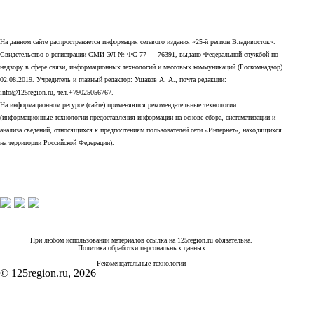
На данном сайте распространяется информация сетевого издания «25-й регион Владивосток».
Свидетельство о регистрации СМИ ЭЛ № ФС 77 — 76391, выдано Федеральной службой по
надзору в сфере связи, информационных технологий и массовых коммуникаций (Роскомнадзор)
02.08.2019. Учредитель и главный редактор: Ушаков А. А., почта редакции:
info@125region.ru, тел.+79025056767.
На информационном ресурсе (сайте) применяются рекомендательные технологии
(информационные технологии предоставления информации на основе сбора, систематизации и
анализа сведений, относящихся к предпочтениям пользователей сети «Интернет», находящихся
на территории Российской Федерации).
При любом использовании материалов ссылка на 125region.ru обязательна.
Политика обработки персональных данных
Рекомендательные технологии
© 125region.ru, 2026