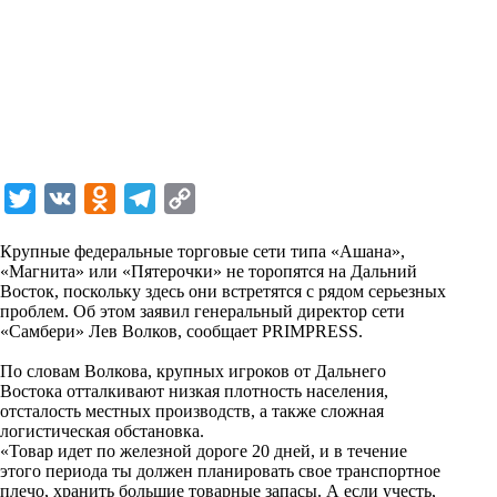
T
V
O
T
C
w
K
d
e
o
Крупные федеральные торговые сети типа «Ашана»,
i
n
l
p
«Магнита» или «Пятерочки» не торопятся на Дальний
Восток, поскольку здесь они встретятся с рядом серьезных
t
o
e
y
проблем. Об этом заявил генеральный директор сети
t
k
g
L
«Самбери» Лев Волков, сообщает PRIMPRESS.
e
l
r
i
По словам Волкова, крупных игроков от Дальнего
r
a
a
n
Востока отталкивают низкая плотность населения,
отсталость местных производств, а также сложная
s
m
k
логистическая обстановка.
s
«Товар идет по железной дороге 20 дней, и в течение
этого периода ты должен планировать свое транспортное
n
плечо, хранить большие товарные запасы. А если учесть,