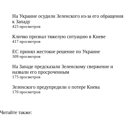
t
o
e
y
t
k
g
L
На Украине осудили Зеленского из-за его обращения
e
l
r
i
к Западу
425 просмотров
r
a
a
n
Кличко признал тяжелую ситуацию в Киеве
s
m
k
417 просмотров
s
ЕС принял жестокое решение по Украине
n
309 просмотров
i
На Западе предсказали Зеленскому свержение и
назвали его просроченным
k
175 просмотров
i
Зеленского предупредили о потере Киева
170 просмотров
Читайте также: