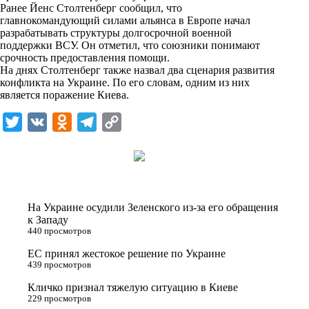
i
Ранее Йенс Столтенберг сообщил, что
главнокомандующий силами альянса в Европе начал
k
разрабатывать структуры долгосрочной военной
поддержки ВСУ. Он отметил, что союзники понимают
i
срочность предоставления помощи.
На днях Столтенберг также назвал два сценария развития
конфликта на Украине. По его словам, одним из них
является поражение Киева.
T
V
O
T
C
w
K
d
e
o
i
n
l
p
t
o
e
y
t
k
g
L
На Украине осудили Зеленского из-за его обращения
e
l
r
i
к Западу
440 просмотров
r
a
a
n
ЕС принял жестокое решение по Украине
s
m
k
439 просмотров
s
Кличко признал тяжелую ситуацию в Киеве
n
229 просмотров