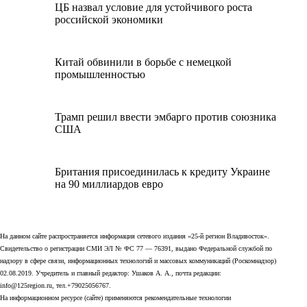
ЦБ назвал условие для устойчивого роста
российской экономики
Китай обвинили в борьбе с немецкой
промышленностью
Трамп решил ввести эмбарго против союзника
США
Британия присоединилась к кредиту Украине
на 90 миллиардов евро
На данном сайте распространяется информация сетевого издания «25-й регион Владивосток».
Свидетельство о регистрации СМИ ЭЛ № ФС 77 — 76391, выдано Федеральной службой по
надзору в сфере связи, информационных технологий и массовых коммуникаций (Роскомнадзор)
02.08.2019. Учредитель и главный редактор: Ушаков А. А., почта редакции:
info@125region.ru, тел.+79025056767.
На информационном ресурсе (сайте) применяются рекомендательные технологии