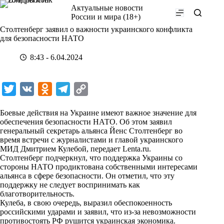
Перейти
Актуальные новости
к
России и мира (18+)
сути
Столтенберг заявил о важности украинского конфликта
для безопасности НАТО
8:43 - 6.04.2024
T
V
O
T
C
w
K
d
e
o
Боевые действия на Украине имеют важное значение для
i
n
l
p
обеспечения безопасности НАТО. Об этом заявил
генеральный секретарь альянса Йенс Столтенберг во
t
o
e
y
время встречи с журналистами и главой украинского
t
k
g
L
МИД Дмитрием Кулебой, передает
Lenta.ru
.
Столтенберг подчеркнул, что поддержка Украины со
e
l
r
i
стороны НАТО продиктована собственными интересами
r
a
a
n
альянса в сфере безопасности. Он отметил, что эту
поддержку не следует воспринимать как
s
m
k
благотворительность.
s
Кулеба, в свою очередь, выразил обеспокоенность
российскими ударами и заявил, что из-за невозможности
n
противостоять РФ рушится украинская экономика.