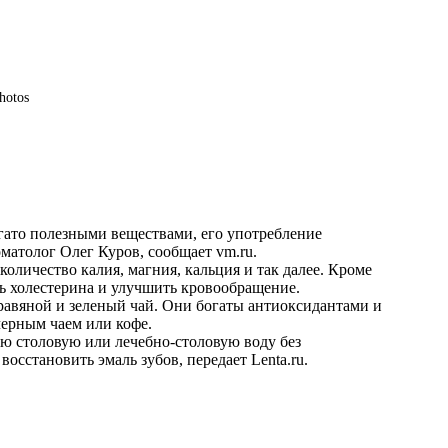
hotos
огато полезными веществами, его употребление
томатолог Олег Куров, сообщает
vm.ru
.
количество калия, магния, кальция и так далее. Кроме
нь холестерина и улучшить кровообращение.
 травяной и зеленый чай. Они богаты антиоксидантами и
 черным чаем или кофе.
ую столовую или лечебно-столовую воду без
восстановить эмаль зубов, передает
Lenta.ru
.