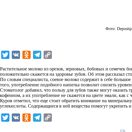
Фото: Depositp
T
V
O
T
C
w
K
d
e
o
Растительное молоко из орехов, зерновых, бобовых и семечек б
i
n
l
p
положительно скажется на здоровье зубов. Об этом рассказал с
По словам специалиста, соевое молоко содержит в себе большое 
t
o
e
y
того, употребление подобного напитка позволит снизить урове
t
k
g
L
Стоматолог добавил, что пользу для зубов также могут оказать
кофеином, а их употребление не скажется на цвете эмали, как с
e
l
r
i
Куров отметил, что еще стоит обратить внимание на минеральн
r
a
a
n
углекислоты. Содержащиеся в ней вещества помогут укрепить и 
s
m
k
T
V
O
T
C
s
w
K
d
e
o
n