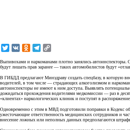
T
V
O
T
C
w
K
d
e
o
Выпивохами и наркоманами плотно занялись автоинспекторы. 
i
n
l
p
будут лишать прав заранее — таких автомобилистов будут «отла
t
o
e
y
⠀
В ГИБДД предлагают Минздраву создать спецбазу, в которую вн
t
k
g
L
водителей, в том числе — страдающих алкоголизмом и наркоман
автоинспекторы не имеют к ним доступа. Выявлять потенциаль
e
l
r
i
дожидаться прохождения водителями медкомиссии — раз в десят
r
a
a
n
«клиентах» наркологических клиник и поступят в распоряжени
⠀
s
m
k
Одновременно с этим в МВД подготовили поправки в Кодекс о
s
ужесточающие ответственность медицинских сотрудников и час
внесение ложных или неполных данных предполагаются штрафы
n
⠀
i