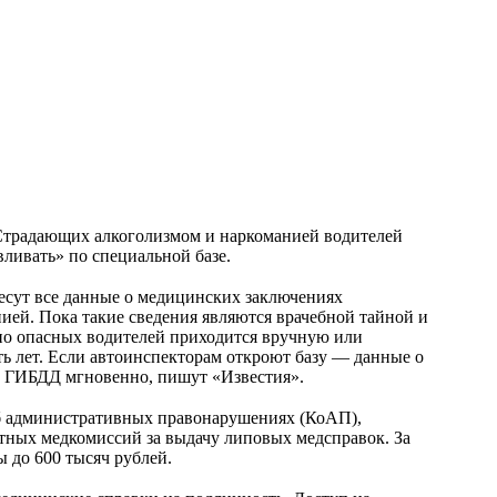
Страдающих алкоголизмом и наркоманией водителей
вливать» по специальной базе.
есут все данные о медицинских заключениях
ией. Пока такие сведения являются врачебной тайной и
но опасных водителей приходится вручную или
ь лет. Если автоинспекторам откроют базу — данные о
е ГИБДД мгновенно, пишут «Известия».
б административных правонарушениях (КоАП),
тных медкомиссий за выдачу липовых медсправок. За
 до 600 тысяч рублей.