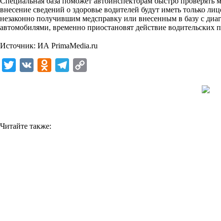
Специальная база поможет автоинспекторам быстро проверять м
внесение сведений о здоровье водителей будут иметь только л
k
незаконно получившим медсправку или внесенным в базу с диа
i
автомобилями, временно приостановят действие водительских п
⠀
Источник: ИА
PrimaMedia.ru
T
V
O
T
C
w
K
d
e
o
i
n
l
p
t
o
e
y
t
k
g
L
Читайте также:
e
l
r
i
r
a
a
n
s
m
k
s
n
i
k