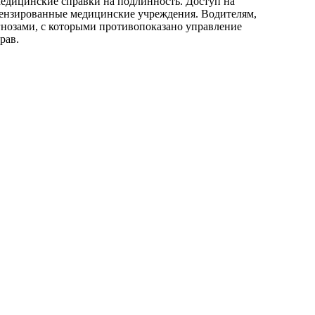
едицинские справки на подлинность. Доступ на
ицензированные медицинские учреждения. Водителям,
гнозами, с которыми противопоказано управление
рав.