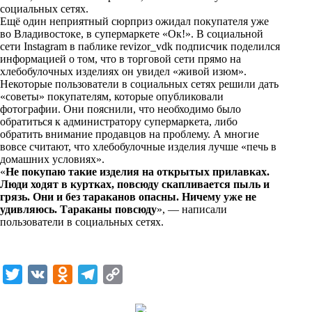
i
социальных сетях.
Ещё один неприятный сюрприз ожидал покупателя уже
k
во Владивостоке, в супермаркете «Ок!». В социальной
сети Instagram в паблике revizor_vdk подписчик поделился
i
информацией о том, что в торговой сети прямо на
хлебобулочных изделиях он увидел «живой изюм».
Некоторые пользователи в социальных сетях решили дать
«советы» покупателям, которые опубликовали
фотографии. Они пояснили, что необходимо было
обратиться к администратору супермаркета, либо
обратить внимание продавцов на проблему. А многие
вовсе считают, что хлебобулочные изделия лучше «печь в
домашних условиях».
«
Не покупаю такие изделия на открытых прилавках.
Люди ходят в куртках, повсюду скапливается пыль и
грязь. Они и без тараканов опасны. Ничему уже не
удивляюсь. Тараканы повсюду
», — написали
пользователи в социальных сетях.
T
V
O
T
C
w
K
d
e
o