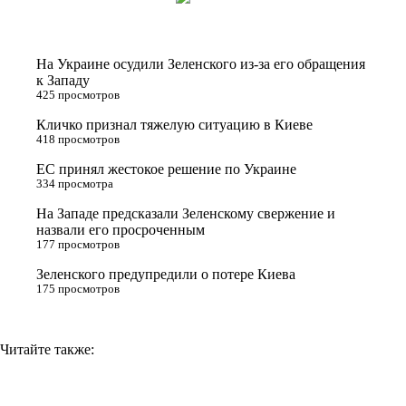
i
n
l
p
t
o
e
y
t
k
g
L
На Украине осудили Зеленского из-за его обращения
e
l
r
i
к Западу
425 просмотров
r
a
a
n
Кличко признал тяжелую ситуацию в Киеве
s
m
k
418 просмотров
s
ЕС принял жестокое решение по Украине
n
334 просмотра
i
На Западе предсказали Зеленскому свержение и
назвали его просроченным
k
177 просмотров
i
Зеленского предупредили о потере Киева
175 просмотров
Читайте также: