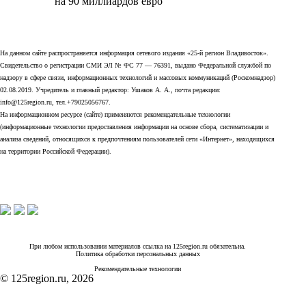
на 90 миллиардов евро
На данном сайте распространяется информация сетевого издания «25-й регион Владивосток».
Свидетельство о регистрации СМИ ЭЛ № ФС 77 — 76391, выдано Федеральной службой по
надзору в сфере связи, информационных технологий и массовых коммуникаций (Роскомнадзор)
02.08.2019. Учредитель и главный редактор: Ушаков А. А., почта редакции:
info@125region.ru, тел.+79025056767.
На информационном ресурсе (сайте) применяются рекомендательные технологии
(информационные технологии предоставления информации на основе сбора, систематизации и
анализа сведений, относящихся к предпочтениям пользователей сети «Интернет», находящихся
на территории Российской Федерации).
При любом использовании материалов ссылка на 125region.ru обязательна.
Политика обработки персональных данных
Рекомендательные технологии
© 125region.ru, 2026