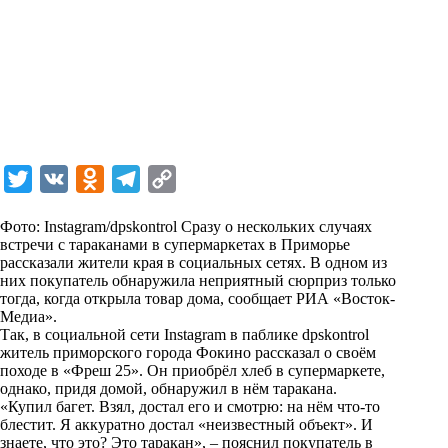
T
V
O
T
C
w
K
d
e
o
Фото: Instagram/dpskontrol Сразу о нескольких случаях
i
n
l
p
встречи с тараканами в супермаркетах в Приморье
рассказали жители края в социальных сетях. В одном из
t
o
e
y
них покупатель обнаружила неприятный сюрприз только
t
k
g
L
тогда, когда открыла товар дома, сообщает РИА «
Восток-
Медиа
».
e
l
r
i
Так, в социальной сети Instagram в паблике dpskontrol
r
a
a
n
житель приморского города Фокино рассказал о своём
походе в «Фреш 25». Он приобрёл хлеб в супермаркете,
s
m
k
однако, придя домой, обнаружил в нём таракана.
s
«Купил багет. Взял, достал его и смотрю: на нём что-то
блестит. Я аккуратно достал «неизвестный объект». И
n
знаете, что это? Это таракан», – пояснил покупатель в