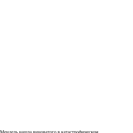
Мендель нашла виноватого в катастрофическом