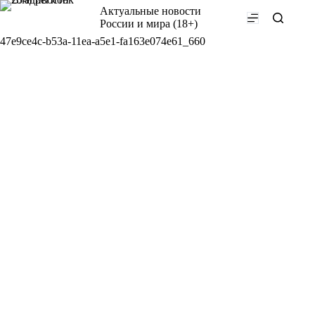
Перейти
Актуальные новости
к
России и мира (18+)
сути
47e9ce4c-b53a-11ea-a5e1-fa163e074e61_660