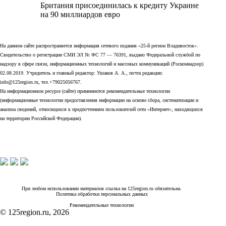
Британия присоединилась к кредиту Украине
на 90 миллиардов евро
На данном сайте распространяется информация сетевого издания «25-й регион Владивосток».
Свидетельство о регистрации СМИ ЭЛ № ФС 77 — 76391, выдано Федеральной службой по
надзору в сфере связи, информационных технологий и массовых коммуникаций (Роскомнадзор)
02.08.2019. Учредитель и главный редактор: Ушаков А. А., почта редакции:
info@125region.ru, тел.+79025056767.
На информационном ресурсе (сайте) применяются рекомендательные технологии
(информационные технологии предоставления информации на основе сбора, систематизации и
анализа сведений, относящихся к предпочтениям пользователей сети «Интернет», находящихся
на территории Российской Федерации).
При любом использовании материалов ссылка на 125region.ru обязательна.
Политика обработки персональных данных
Рекомендательные технологии
© 125region.ru, 2026