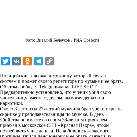
Фото: Виталий Белоусов / РИА Новости
T
V
O
T
C
w
K
d
e
o
Полицейские задержали мужчину, который связал
i
n
l
p
скотчем и поджег своего репетитора по музыке и её брата.
Об этом сообщает
t
o
Telegram
e
y
-канал LIFE SHOT.
Предварительно установлено, что ученик убил свою
t
k
g
L
учительницу вместе с другом, вымогая деньги на
наркотики.
e
l
r
i
Около 8 лет назад 27-летний мужчина брал уроки игры на
r
a
a
n
скрипке у преподавательницы по музыке. В день
убийства он вместе со своим 38-летним приятелем
s
m
k
приехал в московское СНТ «Красная Пахра», чтобы
s
потребовать у нее деньги. Не добившись желаемого,
мужчины избили пенсионерку и ее брата, связали их