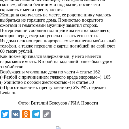
n
скотчем, облили бензином и подожгли, после чего
i
скрылись с места преступления.
Женщина скончалась на месте, ее родственнику удалось
k
выбраться из горящего дома. Полностью покрытого
ожогами и гематомами мужчину заметил сторож.
i
Потерпевший сообщил полицейским имя нападавшего,
которое перед смертью успела назвать его сестра.
Из дома пенсионеров подозреваемые вынесли мобильный
телефон, а также перевели с карты погибшей на свой счет
60 тысяч рублей.
Как позже признался задержанный, у него имеется
наркозависимость. Второй нападавший ранее был судим
за убийство.
Возбуждены уголовные дела по части 4 статье 162
(«Разбой с причинением тяжкого вреда здоровью»), 105
(«Убийство с особой жестокостью») и статье 30
(«Приготовление к преступлению») УК РФ, передает
Lenta.ru
.
Фото: Виталий Белоусов / РИА Новости
T
V
O
T
C
w
K
d
e
o