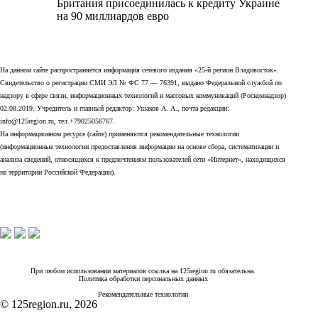
Британия присоединилась к кредиту Украине
на 90 миллиардов евро
На данном сайте распространяется информация сетевого издания «25-й регион Владивосток».
Свидетельство о регистрации СМИ ЭЛ № ФС 77 — 76391, выдано Федеральной службой по
надзору в сфере связи, информационных технологий и массовых коммуникаций (Роскомнадзор)
02.08.2019. Учредитель и главный редактор: Ушаков А. А., почта редакции:
info@125region.ru, тел.+79025056767.
На информационном ресурсе (сайте) применяются рекомендательные технологии
(информационные технологии предоставления информации на основе сбора, систематизации и
анализа сведений, относящихся к предпочтениям пользователей сети «Интернет», находящихся
на территории Российской Федерации).
При любом использовании материалов ссылка на 125region.ru обязательна.
Политика обработки персональных данных
Рекомендательные технологии
© 125region.ru, 2026