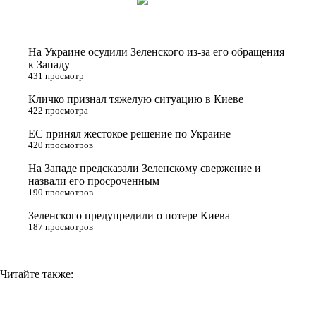
i
n
l
p
t
o
e
y
t
k
g
L
На Украине осудили Зеленского из-за его обращения
e
l
r
i
к Западу
431 просмотр
r
a
a
n
Кличко признал тяжелую ситуацию в Киеве
s
m
k
422 просмотра
s
ЕС принял жестокое решение по Украине
n
420 просмотров
i
На Западе предсказали Зеленскому свержение и
назвали его просроченным
k
190 просмотров
i
Зеленского предупредили о потере Киева
187 просмотров
Читайте также: