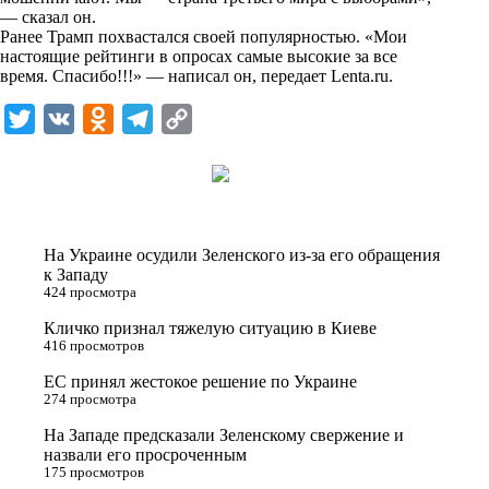
i
— сказал он.
Ранее Трамп похвастался своей популярностью. «Мои
k
настоящие рейтинги в опросах самые высокие за все
время. Спасибо!!!» — написал он, передает
i
Lenta.ru
.
T
V
O
T
C
w
K
d
e
o
i
n
l
p
t
o
e
y
t
k
g
L
На Украине осудили Зеленского из-за его обращения
e
l
r
i
к Западу
424 просмотра
r
a
a
n
Кличко признал тяжелую ситуацию в Киеве
s
m
k
416 просмотров
s
ЕС принял жестокое решение по Украине
n
274 просмотра
i
На Западе предсказали Зеленскому свержение и
назвали его просроченным
k
175 просмотров
i