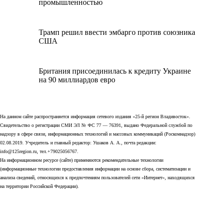
промышленностью
Трамп решил ввести эмбарго против союзника
США
Британия присоединилась к кредиту Украине
на 90 миллиардов евро
На данном сайте распространяется информация сетевого издания «25-й регион Владивосток».
Свидетельство о регистрации СМИ ЭЛ № ФС 77 — 76391, выдано Федеральной службой по
надзору в сфере связи, информационных технологий и массовых коммуникаций (Роскомнадзор)
02.08.2019. Учредитель и главный редактор: Ушаков А. А., почта редакции:
info@125region.ru, тел.+79025056767.
На информационном ресурсе (сайте) применяются рекомендательные технологии
(информационные технологии предоставления информации на основе сбора, систематизации и
анализа сведений, относящихся к предпочтениям пользователей сети «Интернет», находящихся
на территории Российской Федерации).