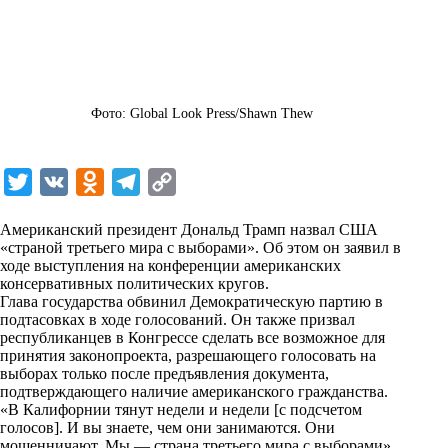
Фото: Global Look Press/Shawn Thew
T
V
O
T
C
w
K
d
e
o
Американский президент Дональд Трамп назвал США
i
n
l
p
«страной третьего мира с выборами». Об этом он заявил в
ходе выступления на конференции американских
t
o
e
y
консервативных политических кругов.
t
k
g
L
Глава государства обвинил Демократическую партию в
подтасовках в ходе голосований. Он также призвал
e
l
r
i
республиканцев в Конгрессе сделать все возможное для
r
a
a
n
принятия законопроекта, разрешающего голосовать на
выборах только после предъявления документа,
s
m
k
подтверждающего наличие американского гражданства.
s
«В Калифорнии тянут недели и недели [с подсчетом
голосов]. И вы знаете, чем они занимаются. Они
n
мошенничают. Мы — страна третьего мира с выборами»,