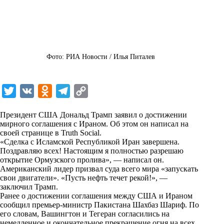
Фото: РИА Новости / Илья Питалев
T
V
O
T
C
w
K
d
e
o
Президент США Дональд Трамп заявил о достижении
i
n
l
p
мирного соглашения с Ираном. Об этом он написал на
своей странице в Truth Social.
t
o
e
y
«Сделка с Исламской Республикой Иран завершена.
t
k
g
L
Поздравляю всех! Настоящим я полностью разрешаю
открытие Ормузского пролива», — написал он.
e
l
r
i
Американский лидер призвал суда всего мира «запускать
r
a
a
n
свои двигатели». «Пусть нефть течет рекой!», —
заключил Трамп.
s
m
k
Ранее о достижении соглашения между США и Ираном
s
сообщил премьер-министр Пакистана Шахбаз Шариф. По
его словам, Вашингтон и Тегеран согласились на
n
немедленное и окончательное прекращение огня на всех