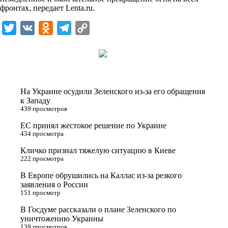
i
фронтах, передает
Lenta.ru
.
k
T
V
O
T
C
i
w
K
d
e
o
i
n
l
p
t
o
e
y
t
k
g
L
На Украине осудили Зеленского из-за его обращения
e
l
r
i
к Западу
439 просмотров
r
a
a
n
ЕС принял жестокое решение по Украине
s
m
k
434 просмотра
s
Кличко признал тяжелую ситуацию в Киеве
n
222 просмотра
i
В Европе обрушились на Каллас из-за резкого
заявления о России
k
151 просмотр
i
В Госдуме рассказали о плане Зеленского по
уничтожению Украины
139 просмотров