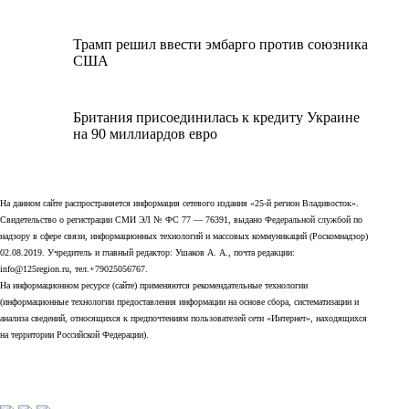
Трамп решил ввести эмбарго против союзника
США
Британия присоединилась к кредиту Украине
на 90 миллиардов евро
На данном сайте распространяется информация сетевого издания «25-й регион Владивосток».
Свидетельство о регистрации СМИ ЭЛ № ФС 77 — 76391, выдано Федеральной службой по
надзору в сфере связи, информационных технологий и массовых коммуникаций (Роскомнадзор)
02.08.2019. Учредитель и главный редактор: Ушаков А. А., почта редакции:
info@125region.ru, тел.+79025056767.
На информационном ресурсе (сайте) применяются рекомендательные технологии
(информационные технологии предоставления информации на основе сбора, систематизации и
анализа сведений, относящихся к предпочтениям пользователей сети «Интернет», находящихся
на территории Российской Федерации).