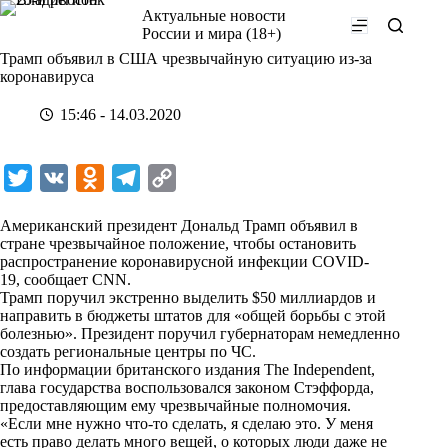
Перейти
Актуальные новости
к
России и мира (18+)
сути
Трамп объявил в США чрезвычайную ситуацию из-за
коронавируса
15:46 - 14.03.2020
T
V
O
T
C
w
K
d
e
o
Американский президент Дональд Трамп объявил в
i
n
l
p
стране чрезвычайное положение, чтобы остановить
распространение коронавирусной инфекции COVID-
t
o
e
y
19,
сообщает
CNN.
t
k
g
L
Трамп поручил экстренно выделить $50 миллиардов и
направить в бюджеты штатов для «общей борьбы с этой
e
l
r
i
болезнью». Президент поручил губернаторам немедленно
r
a
a
n
создать региональные центры по ЧС.
По информации британского издания The Independent,
s
m
k
глава государства воспользовался законом Стэффорда,
s
предоставляющим ему чрезвычайные полномочия.
«Если мне нужно что-то сделать, я сделаю это. У меня
n
есть право делать много вещей, о которых люди даже не