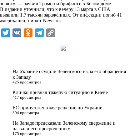
i
знают», — заявил Трамп на брифинге в Белом доме.
В издании уточнили, что к вечеру 13 марта в США
k
выявили 1,7 тысячи заражённых. От инфекции погиб 41
американец, пишет
i
News.ru
.
T
V
O
T
C
w
K
d
e
o
i
n
l
p
t
o
e
y
t
k
g
L
На Украине осудили Зеленского из-за его обращения
e
l
r
i
к Западу
425 просмотров
r
a
a
n
Кличко признал тяжелую ситуацию в Киеве
s
m
k
417 просмотров
s
ЕС принял жестокое решение по Украине
n
304 просмотра
i
На Западе предсказали Зеленскому свержение и
назвали его просроченным
k
175 просмотров
i