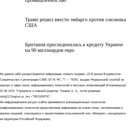
промышленностью
Трамп решил ввести эмбарго против союзника
США
Британия присоединилась к кредиту Украине
на 90 миллиардов евро
На данном сайте распространяется информация сетевого издания «25-й регион Владивосток».
Свидетельство о регистрации СМИ ЭЛ № ФС 77 — 76391, выдано Федеральной службой по
надзору в сфере связи, информационных технологий и массовых коммуникаций (Роскомнадзор)
02.08.2019. Учредитель и главный редактор: Ушаков А. А., почта редакции:
info@125region.ru, тел.+79025056767.
На информационном ресурсе (сайте) применяются рекомендательные технологии
(информационные технологии предоставления информации на основе сбора, систематизации и
анализа сведений, относящихся к предпочтениям пользователей сети «Интернет», находящихся
на территории Российской Федерации).