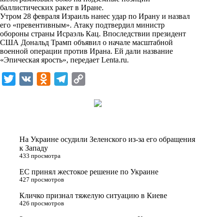
i
баллистических ракет в Иране.
Утром 28 февраля Израиль нанес удар по Ирану и назвал
k
его «превентивным». Атаку подтвердил министр
обороны страны Исраэль Кац. Впоследствии президент
i
США Дональд Трамп объявил о начале масштабной
военной операции против Ирана. Ей дали название
«Эпическая ярость», передает
Lenta.ru
.
T
V
O
T
C
w
K
d
e
o
i
n
l
p
t
o
e
y
t
k
g
L
На Украине осудили Зеленского из-за его обращения
e
l
r
i
к Западу
433 просмотра
r
a
a
n
ЕС принял жестокое решение по Украине
s
m
k
427 просмотров
s
Кличко признал тяжелую ситуацию в Киеве
n
426 просмотров
i