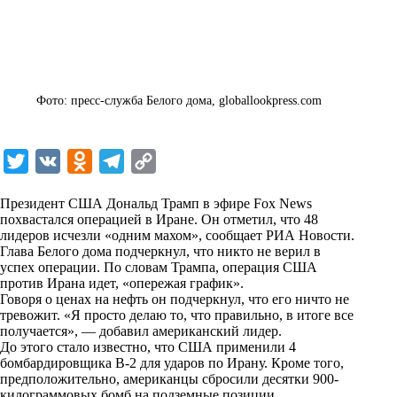
Фото: пресс-служба Белого дома, globallookpress.com
T
V
O
T
C
w
K
d
e
o
Президент США Дональд Трамп в эфире Fox News
i
n
l
p
похвастался операцией в Иране. Он отметил, что 48
лидеров исчезли «одним махом», сообщает
t
o
e
y
РИА Новости
.
Глава Белого дома подчеркнул, что никто не верил в
t
k
g
L
успех операции. По словам Трампа, операция США
против Ирана идет, «опережая график».
e
l
r
i
Говоря о ценах на нефть он подчеркнул, что его ничто не
r
a
a
n
тревожит. «Я просто делаю то, что правильно, в итоге все
получается», — добавил американский лидер.
s
m
k
До этого стало известно, что США применили 4
s
бомбардировщика B-2 для ударов по Ирану. Кроме того,
предположительно, американцы сбросили десятки 900-
n
килограммовых бомб на подземные позиции