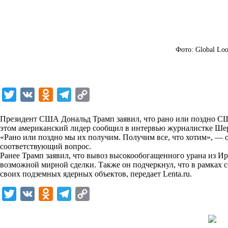
Фото: Global Loo
T
V
O
T
C
w
K
d
e
o
Президент США Дональд Трамп заявил, что рано или поздно СШ
i
n
l
p
этом американский лидер сообщил в интервью журналистке Шер
«Рано или поздно мы их получим. Получим все, что хотим», — о
t
o
e
y
соответствующий вопрос.
t
k
g
L
Ранее Трамп заявил, что вывоз высокообогащенного урана из И
возможной мирной сделки. Также он подчеркнул, что в рамках с
e
l
r
i
своих подземных ядерных объектов, передает
Lenta.ru
.
r
a
a
n
T
V
O
T
C
s
m
k
w
K
d
e
o
s
i
n
l
p
n