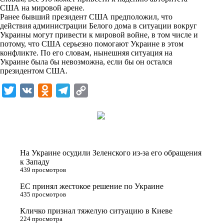
n
США на мировой арене.
i
Ранее бывший президент США предположил, что
действия администрации Белого дома в ситуации вокруг
k
Украины могут привести к мировой войне, в том числе и
потому, что США серьезно помогают Украине в этом
i
конфликте. По его словам, нынешняя ситуация на
Украине была бы невозможна, если бы он остался
президентом США.
T
V
O
T
C
w
K
d
e
o
i
n
l
p
t
o
e
y
t
k
g
L
На Украине осудили Зеленского из-за его обращения
e
l
r
i
к Западу
439 просмотров
r
a
a
n
ЕС принял жестокое решение по Украине
s
m
k
435 просмотров
s
Кличко признал тяжелую ситуацию в Киеве
n
224 просмотра