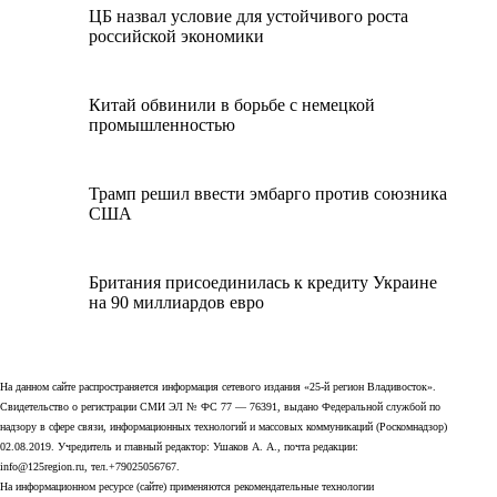
ЦБ назвал условие для устойчивого роста
российской экономики
Китай обвинили в борьбе с немецкой
промышленностью
Трамп решил ввести эмбарго против союзника
США
Британия присоединилась к кредиту Украине
на 90 миллиардов евро
На данном сайте распространяется информация сетевого издания «25-й регион Владивосток».
Свидетельство о регистрации СМИ ЭЛ № ФС 77 — 76391, выдано Федеральной службой по
надзору в сфере связи, информационных технологий и массовых коммуникаций (Роскомнадзор)
02.08.2019. Учредитель и главный редактор: Ушаков А. А., почта редакции:
info@125region.ru, тел.+79025056767.
На информационном ресурсе (сайте) применяются рекомендательные технологии