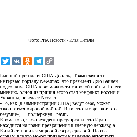
Фото: РИА Новости / Илья Питалев
T
V
O
T
C
w
K
d
e
o
Бывший президент США Дональд Трамп заявил в
i
n
l
p
интервью порталу Newsmax, что президент Джо Байден
подтолкнул США к возможности мировой войны. По его
t
o
e
y
мнению, одной из причин этого стал конфликт России и
t
k
g
L
Украины, передает
News.ru
.
«То, как [в администрации США] ведут себя, может
e
l
r
i
закончиться мировой войной. И то, что там делают, это
r
a
a
n
безумие», — подчеркнул Трамп.
Кроме того, экс-президент предупредил, что Иран
s
m
k
находится на грани превращения в ядерную державу, а
s
Китай становится мировой сверхдержавой. По его
словам, все это может привести к падению авторитета