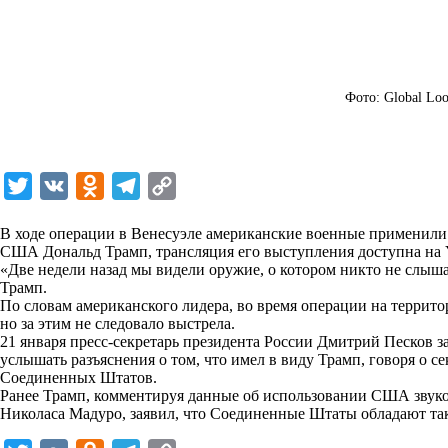
Фото: Global Loo
T
V
O
T
C
w
K
d
e
o
В ходе операции в Венесуэле американские военные применили 
i
n
l
p
США Дональд Трамп, трансляция его выступления доступна на 
«Две недели назад мы видели оружие, о котором никто не слыша
t
o
e
y
Трамп.
t
k
g
L
По словам американского лидера, во время операции на террит
но за этим не следовало выстрела.
e
l
r
i
21 января пресс-секретарь президента России Дмитрий Песков з
r
a
a
n
услышать разъяснения о том, что имел в виду Трамп, говоря о
Соединенных Штатов.
s
m
k
Ранее Трамп, комментируя данные об использовании США звук
s
Николаса Мадуро, заявил, что Соединенные Штаты обладают так
n