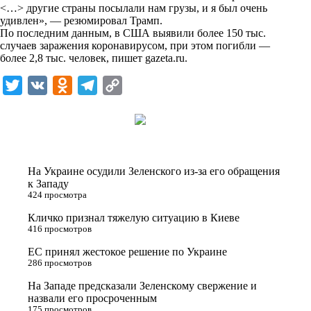
i
<…> другие страны посылали нам грузы, и я был очень
удивлен», — резюмировал Трамп.
k
По последним данным, в США выявили более 150 тыс.
случаев заражения коронавирусом, при этом погибли —
i
более 2,8 тыс. человек, пишет
gazeta.ru
.
T
V
O
T
C
w
K
d
e
o
i
n
l
p
t
o
e
y
t
k
g
L
На Украине осудили Зеленского из-за его обращения
e
l
r
i
к Западу
424 просмотра
r
a
a
n
Кличко признал тяжелую ситуацию в Киеве
s
m
k
416 просмотров
s
ЕС принял жестокое решение по Украине
n
286 просмотров
i
На Западе предсказали Зеленскому свержение и
назвали его просроченным
k
175 просмотров