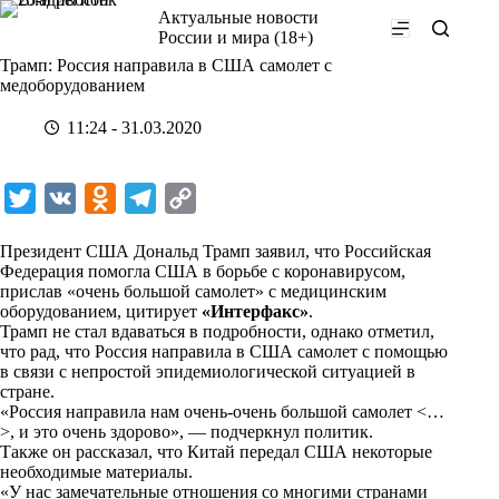
Перейти
Актуальные новости
к
России и мира (18+)
сути
Трамп: Россия направила в США самолет с
медоборудованием
11:24 - 31.03.2020
T
V
O
T
C
w
K
d
e
o
Президент США Дональд Трамп заявил, что Российская
i
n
l
p
Федерация помогла США в борьбе с коронавирусом,
прислав «очень большой самолет» с медицинским
t
o
e
y
оборудованием, цитирует
«Интерфакс»
.
t
k
g
L
Трамп не стал вдаваться в подробности, однако отметил,
что рад, что Россия направила в США самолет с помощью
e
l
r
i
в связи с непростой эпидемиологической ситуацией в
r
a
a
n
стране.
«Россия направила нам очень-очень большой самолет <…
s
m
k
>, и это очень здорово», — подчеркнул политик.
s
Также он рассказал, что Китай передал США некоторые
необходимые материалы.
n
«У нас замечательные отношения со многими странами