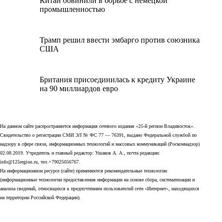
Китай обвинили в борьбе с немецкой
промышленностью
Трамп решил ввести эмбарго против союзника
США
Британия присоединилась к кредиту Украине
на 90 миллиардов евро
На данном сайте распространяется информация сетевого издания «25-й регион Владивосток».
Свидетельство о регистрации СМИ ЭЛ № ФС 77 — 76391, выдано Федеральной службой по
надзору в сфере связи, информационных технологий и массовых коммуникаций (Роскомнадзор)
02.08.2019. Учредитель и главный редактор: Ушаков А. А., почта редакции:
info@125region.ru, тел.+79025056767.
На информационном ресурсе (сайте) применяются рекомендательные технологии
(информационные технологии предоставления информации на основе сбора, систематизации и
анализа сведений, относящихся к предпочтениям пользователей сети «Интернет», находящихся
на территории Российской Федерации).