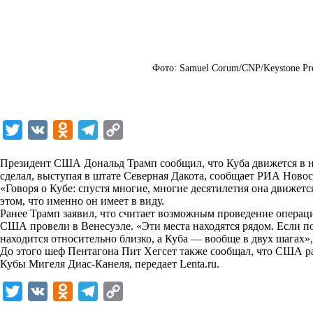
Фото: Samuel Corum/CNP/Keystone Pre
T
V
O
T
C
w
K
d
e
o
Президент США Дональд Трамп сообщил, что Куба движется в 
i
n
l
p
сделал, выступая в штате Северная Дакота, сообщает
РИА Новос
«Говоря о Кубе: спустя многие, многие десятилетия она движетс
t
o
e
y
этом, что именно он имеет в виду.
t
k
g
L
Ранее Трамп заявил, что считает возможным проведение операции
США провели в Венесуэле. «Эти места находятся рядом. Если по
e
l
r
i
находится относительно близко, а Куба — вообще в двух шагах»
r
a
a
n
До этого шеф Пентагона Пит Хегсет также сообщал, что США 
Кубы Мигеля Диас-Канеля, передает
Lenta.ru
.
s
m
k
s
T
V
O
T
C
n
w
K
d
e
o