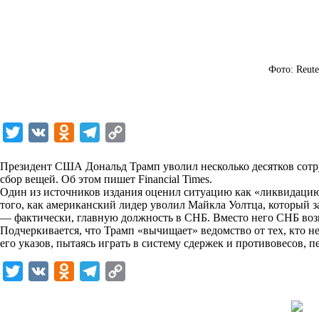
Фото: Reute
T
V
O
T
C
w
K
d
e
o
Президент США Дональд Трамп уволил несколько десятков сотру
i
n
l
p
сбор вещей. Об этом пишет Financial Times.
Один из источников издания оценил ситуацию как «ликвидацию».
t
o
e
y
того, как американский лидер уволил Майкла Уолтца, который з
t
k
g
L
— фактически, главную должность в СНБ. Вместо него СНБ воз
Подчеркивается, что Трамп «вычищает» ведомство от тех, кто н
e
l
r
i
его указов, пытаясь играть в систему сдержек и противовесов, п
r
a
a
n
T
V
O
T
C
s
m
k
w
K
d
e
o
s
i
n
l
p
n