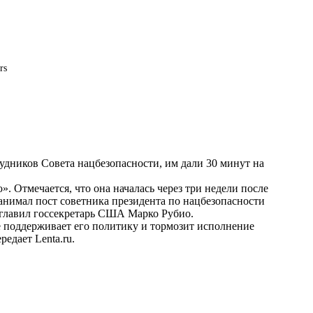
rs
дников Совета нацбезопасности, им дали 30 минут на
 Отмечается, что она началась через три недели после
анимал пост советника президента по нацбезопасности
главил госсекретарь США Марко Рубио.
е поддерживает его политику и тормозит исполнение
ередает
Lenta.ru
.