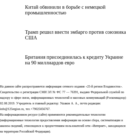
Китай обвинили в борьбе с немецкой
промышленностью
Трамп решил ввести эмбарго против союзника
США
Британия присоединилась к кредиту Украине
на 90 миллиардов евро
На данном сайте распространяется информация сетевого издания «25-й регион Владивосток».
Свидетельство о регистрации СМИ ЭЛ № ФС 77 — 76391, выдано Федеральной службой по
надзору в сфере связи, информационных технологий и массовых коммуникаций (Роскомнадзор)
02.08.2019. Учредитель и главный редактор: Ушаков А. А., почта редакции:
info@125region.ru, тел.+79025056767.
На информационном ресурсе (сайте) применяются рекомендательные технологии
(информационные технологии предоставления информации на основе сбора, систематизации и
анализа сведений, относящихся к предпочтениям пользователей сети «Интернет», находящихся
на территории Российской Федерации).