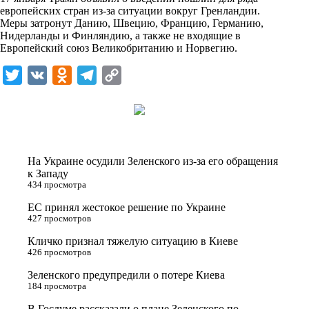
n
европейских стран из-за ситуации вокруг Гренландии.
i
Меры затронут Данию, Швецию, Францию, Германию,
Нидерланды и Финляндию, а также не входящие в
k
Европейский союз Великобританию и Норвегию.
i
T
V
O
T
C
w
K
d
e
o
i
n
l
p
t
o
e
y
t
k
g
L
На Украине осудили Зеленского из-за его обращения
e
l
r
i
к Западу
434 просмотра
r
a
a
n
ЕС принял жестокое решение по Украине
s
m
k
427 просмотров
s
Кличко признал тяжелую ситуацию в Киеве
n
426 просмотров
i
Зеленского предупредили о потере Киева
184 просмотра
k
i
В Госдуме рассказали о плане Зеленского по