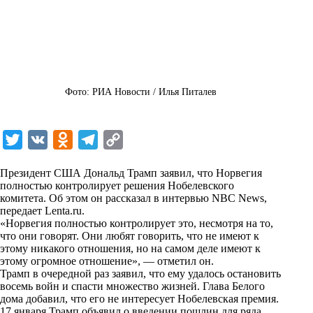
Фото: РИА Новости / Илья Питалев
T
V
O
T
C
w
K
d
e
o
Президент США Дональд Трамп заявил, что Норвегия
i
n
l
p
полностью контролирует решения Нобелевского
комитета. Об этом он рассказал в интервью NBC News,
t
o
e
y
передает
Lenta.ru
.
t
k
g
L
«Норвегия полностью контролирует это, несмотря на то,
что они говорят. Они любят говорить, что не имеют к
e
l
r
i
этому никакого отношения, но на самом деле имеют к
r
a
a
n
этому огромное отношение», — отметил он.
Трамп в очередной раз заявил, что ему удалось остановить
s
m
k
восемь войн и спасти множество жизней. Глава Белого
s
дома добавил, что его не интересует Нобелевская премия.
17 января Трамп объявил о введении пошлин для ряда