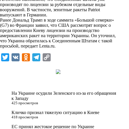
n
производят по лицензии за рубежом отдельные виды
i
вооружений. В частности, зенитные ракеты Patriot
выпускают в Германии.
k
Ранее Дональд Трамп в ходе саммита «Большой семерки»
(G7) во Франции заявил, что США рассмотрят вопрос о
i
предоставлении Киеву лицензии на производство
американских ракет на территории Украины. Он уточнил,
что Украина обратилась к Соединенным Штатам с такой
просьбой, передает
Lenta.ru
.
T
V
O
T
C
w
K
d
e
o
i
n
l
p
t
o
e
y
t
k
g
L
На Украине осудили Зеленского из-за его обращения
e
l
r
i
к Западу
425 просмотров
r
a
a
n
Кличко признал тяжелую ситуацию в Киеве
s
m
k
418 просмотров
s
ЕС принял жестокое решение по Украине