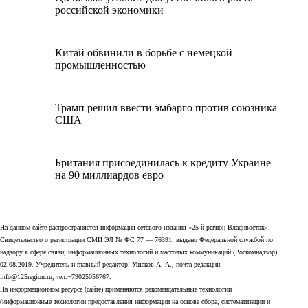
российской экономики
Китай обвинили в борьбе с немецкой
промышленностью
Трамп решил ввести эмбарго против союзника
США
Британия присоединилась к кредиту Украине
на 90 миллиардов евро
На данном сайте распространяется информация сетевого издания «25-й регион Владивосток».
Свидетельство о регистрации СМИ ЭЛ № ФС 77 — 76391, выдано Федеральной службой по
надзору в сфере связи, информационных технологий и массовых коммуникаций (Роскомнадзор)
02.08.2019. Учредитель и главный редактор: Ушаков А. А., почта редакции:
info@125region.ru, тел.+79025056767.
На информационном ресурсе (сайте) применяются рекомендательные технологии
(информационные технологии предоставления информации на основе сбора, систематизации и