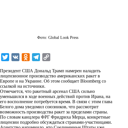
Фото: Global Look Press
T
V
O
T
C
w
K
d
e
o
Президент США Дональд Трамп намерен наладить
i
n
l
p
лицензионное производство американских ракет в
Европе и на Украине. Об этом сообщает Bloomberg со
t
o
e
y
ссылкой на источники.
t
k
g
L
Отмечается, что ракетный арсенал США сильно
уменьшился в ходе военных действий против Ирана, на
e
l
r
i
его восполнение потребуется время. В связи с этим глава
r
a
a
n
Белого дома уведомил союзников, что рассмотрит
возможность производства ракет за пределами страны.
s
m
k
По словам канцлера ФРГ Фридриха Мерца, конкретные
s
лицензии подробно обсуждаться странами-участницами.
Агентство напомнило, что Соединенные Штаты уже