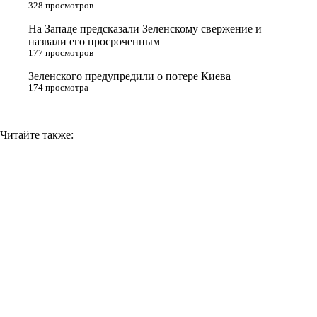
n
328 просмотров
i
На Западе предсказали Зеленскому свержение и
назвали его просроченным
k
177 просмотров
i
Зеленского предупредили о потере Киева
174 просмотра
Читайте также: