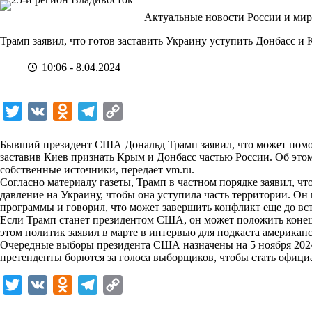
Перейти
Актуальные новости России и мир
к
сути
Трамп заявил, что готов заставить Украину уступить Донбасс и
10:06 - 8.04.2024
T
V
O
T
C
w
K
d
e
o
Бывший президент США Дональд Трамп заявил, что может помо
i
n
l
p
заставив Киев признать Крым и Донбасс частью России. Об этом
собственные источники, передает
t
o
e
y
vm.ru
.
Согласно материалу газеты, Трамп в частном порядке заявил, чт
t
k
g
L
давление на Украину, чтобы она уступила часть территории. Он
программы и говорил, что может завершить конфликт еще до вс
e
l
r
i
Если Трамп станет президентом США, он может положить конец
r
a
a
n
этом политик заявил в марте в интервью для подкаста американс
Очередные выборы президента США назначены на 5 ноября 2024 
s
m
k
претенденты борются за голоса выборщиков, чтобы стать офиц
s
T
V
O
T
C
n
w
K
d
e
o
i