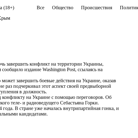
а (18+)
Все
Общество
Происшествия
Политик
 Крым
чь завершить конфликт на территории Украины,
 сообщило издание Washington Post, ссылаясь на
о может завершить боевые действия на Украине, оказав
 не раз подчеркивал этот аспект своей предвыборной
тупления в должность.
 конфликту на Украине с помощью переговоров. Об
кого теле- и радиоведущего Себастьяна Горки.
года. В стране уже началась внутрипартийная гонка, и
иальными кандидатами.