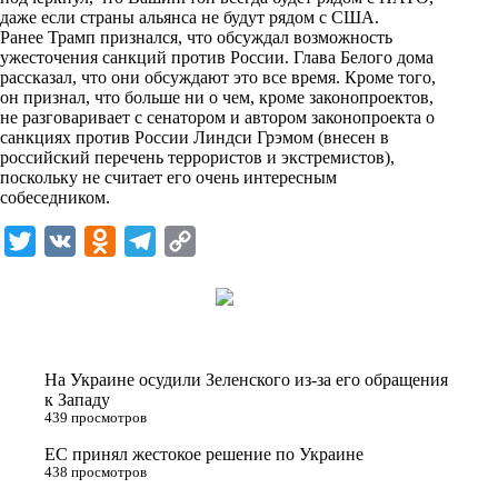
n
даже если страны альянса не будут рядом с США.
i
Ранее Трамп признался, что обсуждал возможность
ужесточения санкций против России. Глава Белого дома
k
рассказал, что они обсуждают это все время. Кроме того,
он признал, что больше ни о чем, кроме законопроектов,
i
не разговаривает с сенатором и автором законопроекта о
санкциях против России Линдси Грэмом (внесен в
российский перечень террористов и экстремистов),
поскольку не считает его очень интересным
собеседником.
T
V
O
T
C
w
K
d
e
o
i
n
l
p
t
o
e
y
t
k
g
L
На Украине осудили Зеленского из-за его обращения
e
l
r
i
к Западу
439 просмотров
r
a
a
n
ЕС принял жестокое решение по Украине
s
m
k
438 просмотров
s