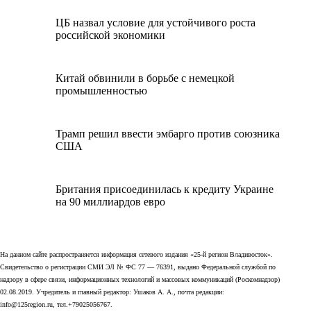
ЦБ назвал условие для устойчивого роста
российской экономики
Китай обвинили в борьбе с немецкой
промышленностью
Трамп решил ввести эмбарго против союзника
США
Британия присоединилась к кредиту Украине
на 90 миллиардов евро
На данном сайте распространяется информация сетевого издания «25-й регион Владивосток».
Свидетельство о регистрации СМИ ЭЛ № ФС 77 — 76391, выдано Федеральной службой по
надзору в сфере связи, информационных технологий и массовых коммуникаций (Роскомнадзор)
02.08.2019. Учредитель и главный редактор: Ушаков А. А., почта редакции:
info@125region.ru, тел.+79025056767.