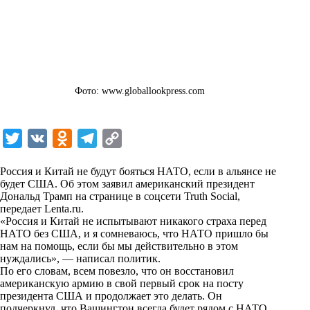
Фото: www.globallookpress.com
T
V
O
T
C
w
K
d
e
o
Россия и Китай не будут бояться НАТО, если в альянсе не
i
n
l
p
будет США. Об этом заявил американский президент
Дональд Трамп на странице в соцсети Truth Social,
t
o
e
y
передает
Lenta.ru
.
t
k
g
L
«Россия и Китай не испытывают никакого страха перед
НАТО без США, и я сомневаюсь, что НАТО пришло бы
e
l
r
i
нам на помощь, если бы мы действительно в этом
r
a
a
n
нуждались», — написал политик.
По его словам, всем повезло, что он восстановил
s
m
k
американскую армию в свой первый срок на посту
s
президента США и продолжает это делать. Он
подчеркнул, что Вашингтон всегда будет рядом с НАТО,